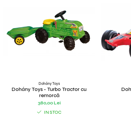
Dohány Toys
Dohány Toys - Turbo Tractor cu
Doh
remorcă
380,00 Lei
IN STOC