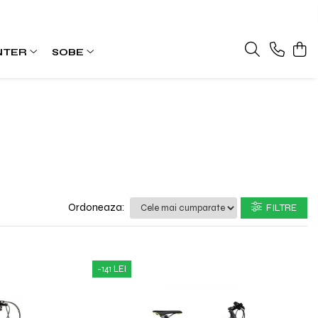
NTER
SOBE
Ordoneaza:
FILTRE
-141 LEI