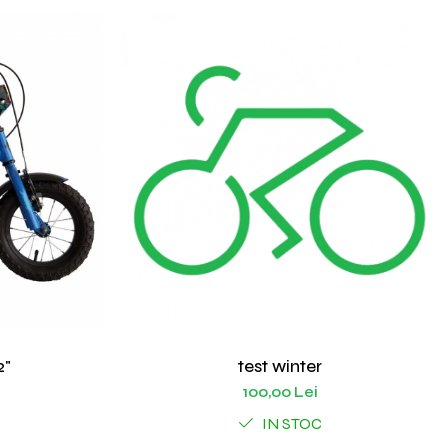
2"
test winter
100,00 Lei
IN STOC