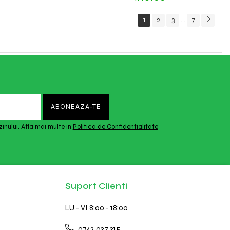
1
2
3
7
...
inului. Afla mai multe in
Politica de Confidentialitate
Suport Clienti
LU - VI 8:00 - 18:00
0742 037 315