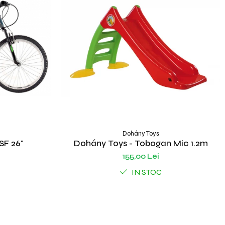
Dohány Toys
SF 26"
Dohány Toys - Tobogan Mic 1.2m
155,00 Lei
IN STOC