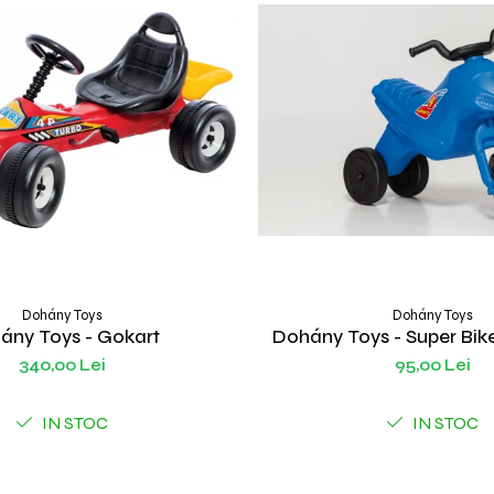
Dohány Toys
Dohány Toys
ány Toys - Gokart
Dohány Toys - Super Bi
340,00 Lei
95,00 Lei
IN STOC
IN STOC