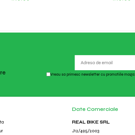
tre
Vreau sa primesc newsletter cu promotiile magaz
Date Comerciale
ta
REAL BIKE SRL
ur
J12/495/2003