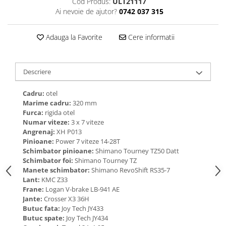
Cod Produs:
ULT21117
Ai nevoie de ajutor?
0742 037 315
Adauga la Favorite
Cere informatii
Descriere
Cadru:
otel
Marime cadru:
320 mm
Furca:
rigida otel
Numar viteze:
3 x 7 viteze
Angrenaj:
XH P013
Pinioane:
Power 7 viteze 14-28T
Schimbator pinioane:
Shimano Tourney TZ50 Datt
Schimbator foi:
Shimano Tourney TZ
Manete schimbator:
Shimano RevoShift RS35-7
Lant:
KMC Z33
Frane:
Logan V-brake LB-941 AE
Jante:
Crosser X3 36H
Butuc fata:
Joy Tech JY433
Butuc spate:
Joy Tech JY434