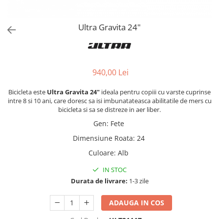
Ultra Gravita 24"
940,00 Lei
Bicicleta este
Ultra Gravita 24"
ideala pentru copiii cu varste cuprinse
intre 8 si 10 ani, care doresc sa isi imbunatateasca abilitatile de mers cu
bicicleta si sa se distreze in aer liber.
Gen
:
Fete
Dimensiune Roata
:
24
Culoare
:
Alb
IN STOC
Durata de livrare:
1-3 zile
ADAUGA IN COS