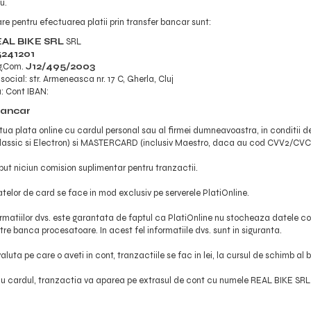
u.
e pentru efectuarea platii prin transfer bancar sunt:
AL BIKE SRL
SRL
5241201
g.Com.
J12/495/2003
 social: str. Armeneasca nr. 17 C, Gherla, Cluj
: Cont IBAN:
bancar
ua plata online cu cardul personal sau al firmei dumneavoastra, in conditii d
(Classic si Electron) si MASTERCARD (inclusiv Maestro, daca au cod CVV2/CVC
ut niciun comision suplimentar pentru tranzactii.
elor de card se face in mod exclusiv pe serverele PlatiOnline.
rmatiilor dvs. este garantata de faptul ca PlatiOnline nu stocheaza datele conf
re banca procesatoare. In acest fel informatiile dvs. sunt in siguranta.
valuta pe care o aveti in cont, tranzactiile se fac in lei, la cursul de schimb a
cu cardul, tranzactia va aparea pe extrasul de cont cu numele REAL BIKE SRL