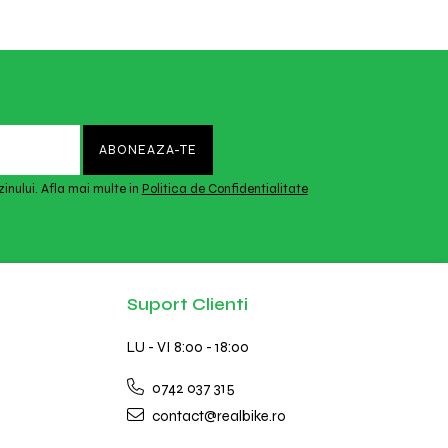
inului. Afla mai multe in
Politica de Confidentialitate
Suport Clienti
LU - VI 8:00 - 18:00
0742 037 315
contact@realbike.ro