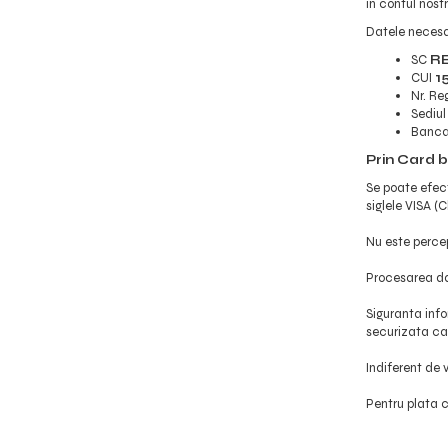
in contul nostr
Datele necesar
SC
RE
CUI
1
Nr. Re
Sediul
Banca
Prin Card 
Se poate efect
siglele VISA 
Nu este percep
Procesarea dat
Siguranta info
securizata cat
Indiferent de 
Pentru plata 