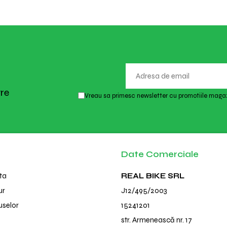
tre
Vreau sa primesc newsletter cu promotiile magaz
Date Comerciale
ta
REAL BIKE SRL
ur
J12/495/2003
uselor
15241201
str. Armenească nr. 17