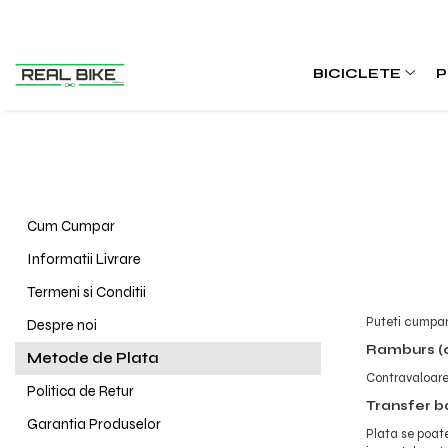
Biciclete
Sport
Articole copii
Winter
Sobe
BICICLETE
P
MTB Hardtail 26"
Fitness
Tobogane
Sănii
Teracotă
MTB Hardtail 27.5"
Tractoare
MTB Hardtail 29"
Carturi
MTB Full Suspension
Triciclete
Cum Cumpar
Trekking / Oraș
Diverse
Informatii Livrare
Copii / Kids
Termeni si Conditii
Electrice - E-Bike
Puteti cumpar
Electrice - Scutere
Despre noi
Ramburs (ca
Metode de Plata
Contravaloarea
Politica de Retur
Transfer b
Garantia Produselor
Plata se poate