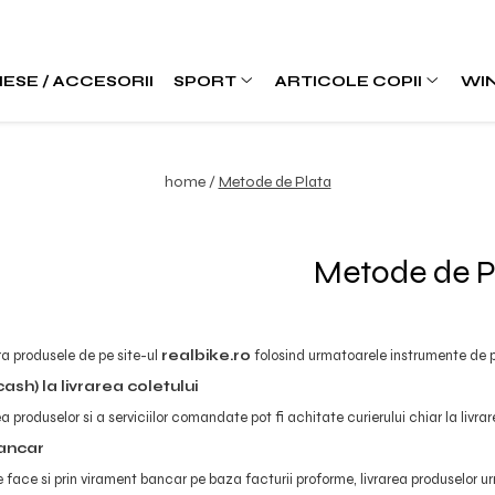
IESE / ACCESORII
SPORT
ARTICOLE COPII
WI
home /
Metode de Plata
Metode de P
a produsele de pe site-ul
realbike.ro
folosind urmatoarele instrumente de p
sh) la livrarea coletului
 produselor si a serviciilor comandate pot fi achitate curierului chiar la li
ancar
 face si prin virament bancar pe baza facturii proforme, livrarea produselor 