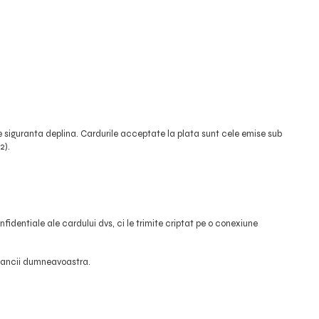
e siguranta deplina. Cardurile acceptate la plata sunt cele emise sub
2).
identiale ale cardului dvs, ci le trimite criptat pe o conexiune
l bancii dumneavoastra.