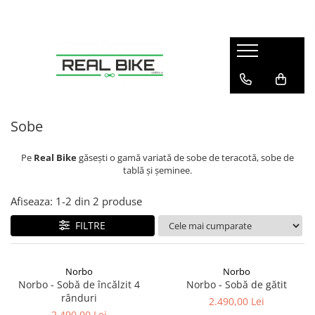
Biciclete
Sport
Articole copii
Winter
Sobe
MTB Hardtail 26"
Fitness
Tobogane
Sănii
Teracotă
MTB Hardtail 27.5"
Tractoare
MTB Hardtail 29"
Carturi
Sobe
MTB Full Suspension
Triciclete
Pe
Real Bike
găsești o gamă variată de sobe de teracotă, sobe de
Trekking / Oraș
Diverse
tablă și șeminee.
Copii / Kids
Afiseaza:
1-
2
din
2
produse
Electrice - E-Bike
FILTRE
Electrice - Scutere
Norbo
Norbo
Norbo - Sobă de încălzit 4
Norbo - Sobă de gătit
rânduri
2.490,00 Lei
2.490,00 Lei