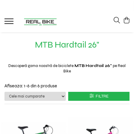
Biciclete
Sport
Articole copii
Winter
Sobe
MTB Hardtail 26"
Fitness
Tobogane
Sănii
Teracotă
MTB Hardtail 27.5"
Tractoare
MTB Hardtail 26"
MTB Hardtail 29"
Carturi
MTB Full Suspension
Triciclete
Descoperă gama noastră de biciclete
MTB Hardtail 26"
pe Real
Trekking / Oraș
Diverse
Bike
Copii / Kids
Afiseaza:
1-
6
din
6
produse
Electrice - E-Bike
FILTRE
Electrice - Scutere