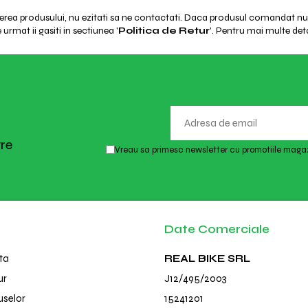
ierea produsului, nu ezitati sa ne contactati. Daca produsul comandat nu e
urmat ii gasiti in sectiunea '
Politica de Retur
'. Pentru mai multe deta
tre
Vreau sa primesc newsletter cu promotiile magaz
Date Comerciale
ta
REAL BIKE SRL
ur
J12/495/2003
uselor
15241201