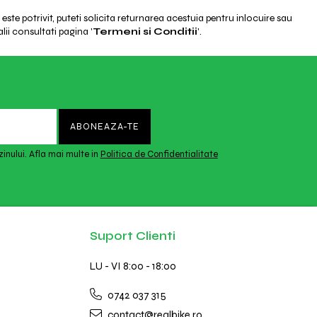
ste potrivit, puteti solicita returnarea acestuia pentru inlocuire sau
lii consultati pagina '
Termeni si Conditii
'.
inului. Afla mai multe in
Politica de Confidentialitate
Suport Clienti
LU - VI 8:00 - 18:00
0742 037 315
contact@realbike.ro