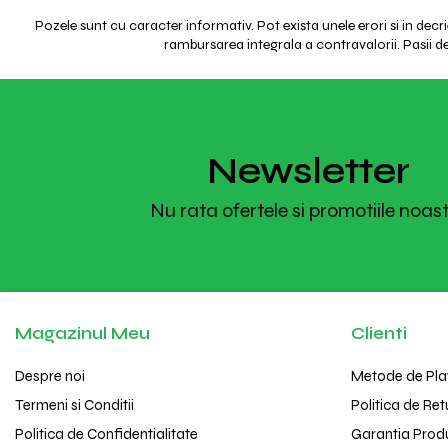
Pozele sunt cu caracter informativ. Pot exista unele erori si in decr
rambursarea integrala a contravalorii. Pasii de 
Newsletter
Nu rata ofertele si promotiile noas
Magazinul Meu
Clienti
Despre noi
Metode de Pla
Termeni si Conditii
Politica de Ret
Politica de Confidentialitate
Garantia Prod