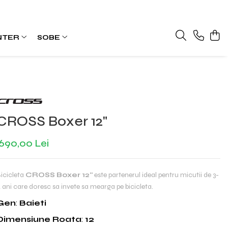
NTER
SOBE
CROSS Boxer 12"
690,00 Lei
icicleta
CROSS Boxer 12"
este partenerul ideal pentru micutii de 3-
 ani care doresc sa invete sa mearga pe bicicleta.
Gen
:
Baieti
Dimensiune Roata
:
12