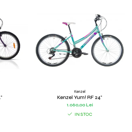
Kenzel
4"
Kenzel Yum! RF 24"
1.060,00 Lei
IN STOC