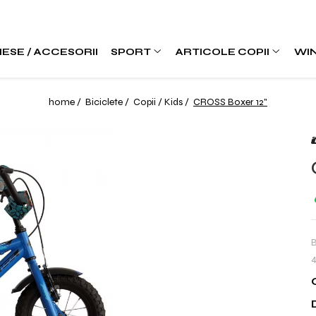
IESE / ACCESORII
SPORT
ARTICOLE COPII
WI
home /
Biciclete /
Copii / Kids /
CROSS Boxer 12"
B
4