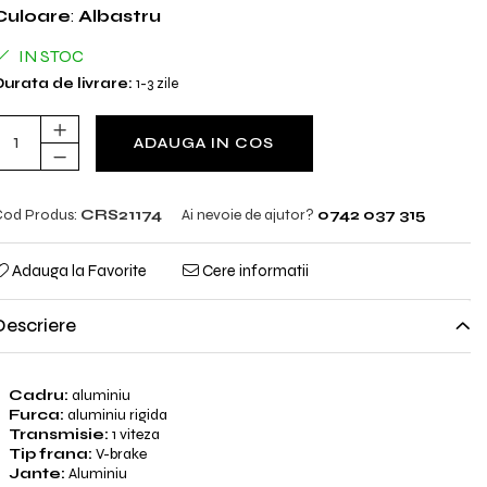
Culoare
:
Albastru
IN STOC
urata de livrare:
1-3 zile
ADAUGA IN COS
od Produs:
CRS21174
Ai nevoie de ajutor?
0742 037 315
Adauga la Favorite
Cere informatii
Descriere
Cadru:
aluminiu
Furca:
aluminiu rigida
Transmisie:
1 viteza
Tip frana:
V-brake
Jante:
Aluminiu