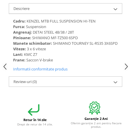
Descriere
Cadru:
KENZEL MTB FULL SUSPENSION HI-TEN
Furca:
Suspension
Angrenaj:
DETAI STEEL 48/38 / 28T
Pinioane:
SHIMANO MF-TZ500 6SPD
Manete schimbator:
SHIMANO TOURNEY SL-RS35 3X6SPD
Viteze:
3 x 6 viteze
Lant:
KMC Z7
Frane:
Saccon V-brake
Informatii conformitate produs
Review-uri
(0)
Garanție 2 Ani
Retur în 14 zile
Oferim garanție 2 ani pentru fiecare
Drept de retur de 14 zile.
produs.