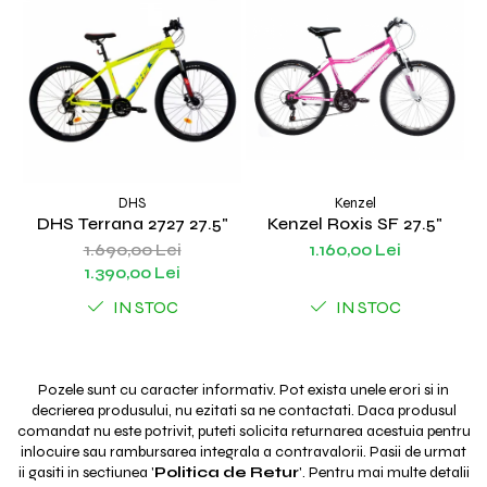
DHS
Kenzel
DHS Terrana 2727 27.5"
Kenzel Roxis SF 27.5"
1.690,00 Lei
1.160,00 Lei
1.390,00 Lei
IN STOC
IN STOC
Pozele sunt cu caracter informativ. Pot exista unele erori si in
decrierea produsului, nu ezitati sa ne contactati. Daca produsul
comandat nu este potrivit, puteti solicita returnarea acestuia pentru
inlocuire sau rambursarea integrala a contravalorii. Pasii de urmat
ii gasiti in sectiunea '
Politica de Retur
'. Pentru mai multe detalii