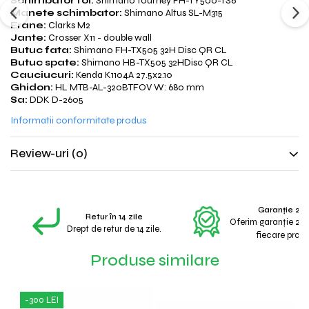
Schimbator foi:
Shimano Tourney FH-TY500-TS6
Manete schimbator:
Shimano Altus SL-M315
Frane:
Clarks M2
Jante:
Crosser X11 - double wall
Butuc fata:
Shimano FH-TX505 32H Disc QR CL
Butuc spate:
Shimano HB-TX505 32HDisc QR CL
Cauciucuri:
Kenda K1104A 27.5x2.10
Ghidon:
HL MTB-AL-320BTFOV W: 680 mm
Sa:
DDK D-2605
Informatii conformitate produs
Review-uri
(0)
Garanție 2 A
Retur în 14 zile
Oferim garanție 2 a
Drept de retur de 14 zile.
fiecare produ
Produse similare
-300 LEI