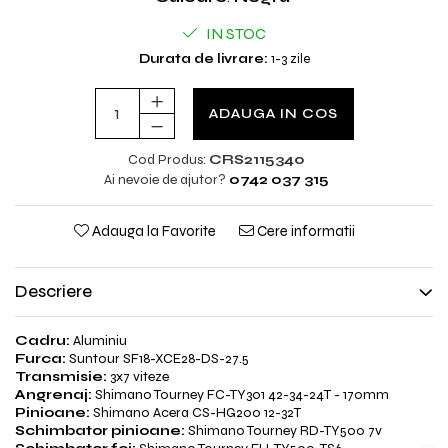
IN STOC
Durata de livrare:
1-3 zile
ADAUGA IN COS
Cod Produs:
CRS2115340
Ai nevoie de ajutor?
0742 037 315
Adauga la Favorite
Cere informatii
Descriere
Cadru:
Aluminiu
Furca:
Suntour SF18-XCE28-DS-27.5
Transmisie:
3x7 viteze
Angrenaj:
Shimano Tourney FC-TY301 42-34-24T - 170mm
Pinioane:
Shimano Acera CS-HG200 12-32T
Schimbator pinioane:
Shimano Tourney RD-TY500 7v