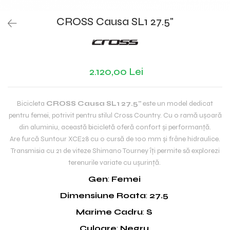
CROSS Causa SL1 27.5"
2.120,00 Lei
Bicicleta
CROSS Causa SL1 27.5"
este un model dedicat
pentru femei, potrivit pentru stilul Cross Country. Cu o ramă ușoară
din aluminiu, această bicicletă oferă confort și performanță.
Are furcă Suntour XCE28 cu o cursă de 100 mm și frâne hidraulice.
Transmisia cu 21 de viteze Shimano Tourney îți permite să explorezi
terenurile variate cu ușurință.
Gen
:
Femei
Dimensiune Roata
:
27.5
Marime Cadru
:
S
Culoare
:
Negru