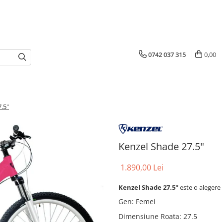
0742 037 315
0,00
.5"
Kenzel Shade 27.5"
1.890,00 Lei
Kenzel Shade 27.5"
este o alegere 
Gen
:
Femei
Dimensiune Roata
:
27.5