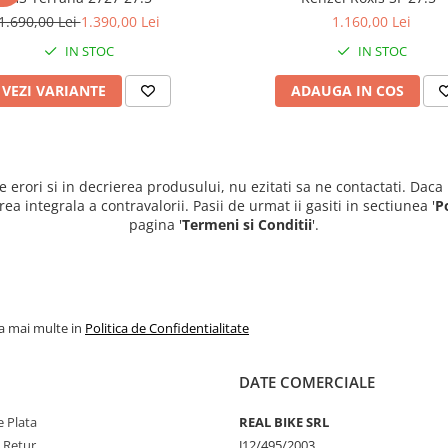
1.690,00 Lei
1.390,00 Lei
1.160,00 Lei
IN STOC
IN STOC
VEZI VARIANTE
ADAUGA IN COS
e erori si in decrierea produsului, nu ezitati sa ne contactati. Daca
 integrala a contravalorii. Pasii de urmat ii gasiti in sectiunea '
P
pagina '
Termeni si Conditii
'.
la mai multe in
Politica de Confidentialitate
DATE COMERCIALE
 Plata
REAL BIKE SRL
e Retur
J12/495/2003