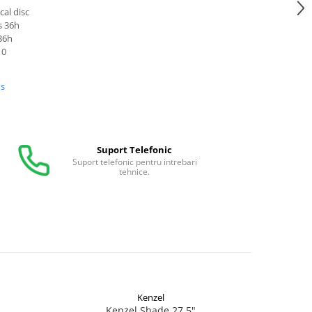
al disc
s 36h
36h
10
us
Suport Telefonic
Suport telefonic pentru intrebari
tehnice.
Kenzel
Kenzel Shade 27.5"