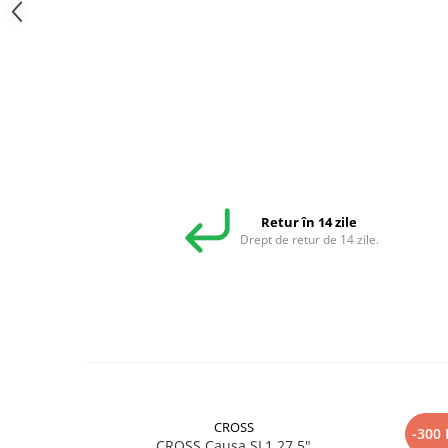
Retur în 14 zile
Drept de retur de 14 zile.
CROSS
-300 
CROSS Causa SL1 27.5"