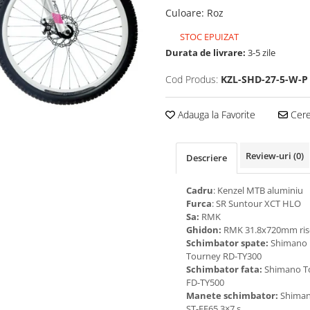
Culoare
:
Roz
STOC EPUIZAT
Durata de livrare:
3-5 zile
Cod Produs:
KZL-SHD-27-5-W-P
Adauga la Favorite
Cere 
Review-uri
(0)
Descriere
Cadru
: Kenzel MTB aluminiu
Furca
: SR Suntour XCT HLO
Sa:
RMK
Ghidon:
RMK 31.8x720mm ris
Schimbator spate:
Shimano
Tourney RD-TY300
Schimbator fata:
Shimano T
FD-TY500
Manete schimbator:
Shiman
ST-EF65 3×7 s