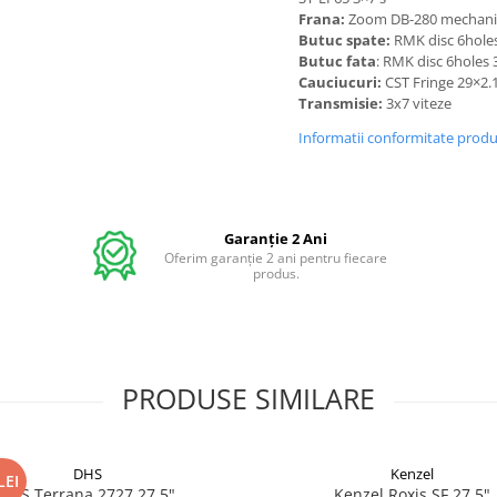
Frana:
Zoom DB-280 mechanic
Butuc spate:
RMK disc 6hole
Butuc fata
: RMK disc 6holes 
Cauciucuri:
CST Fringe 29×2.
Transmisie:
3x7 viteze
Informatii conformitate prod
Garanție 2 Ani
Oferim garanție 2 ani pentru fiecare
produs.
PRODUSE SIMILARE
DHS
Kenzel
LEI
DHS Terrana 2727 27.5"
Kenzel Roxis SF 27.5"