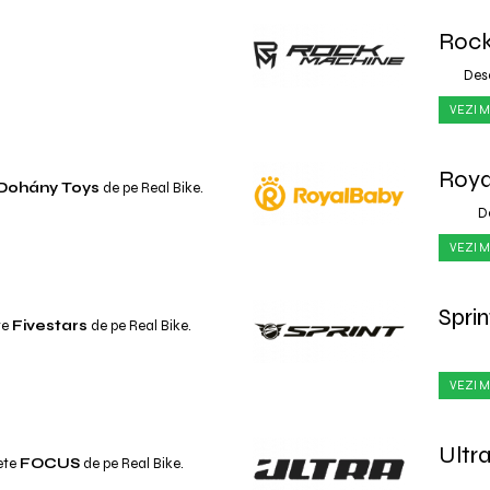
Rock
Des
VEZI M
Roya
Dohány Toys
de pe Real Bike.
D
VEZI M
Sprin
te
Fivestars
de pe Real Bike.
VEZI M
Ultr
ete
FOCUS
de pe Real Bike.