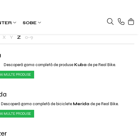
NTER
SOBE
X
Y
Z
0-9
a
Descoperă gama completă de produse
Kuba
de pe Real Bike.
AI MULTE PRODUSE
da
Descoperă gama completă de biciclete
Merida
de pe Real Bike.
AI MULTE PRODUSE
er