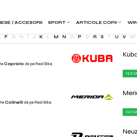
IESE / ACCESORII
SPORT
ARTICOLE COPII
WI
E
F
G
H
I
J
K
L
M
N
O
P
Q
R
S
T
U
V
W
Kub
ete
Capriolo
de pe Real Bike.
VEZI M
Meri
ete
Colinelli
de pe Real Bike.
VEZI M
Neuz