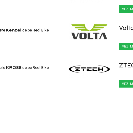
VEZI M
Volt
lete
Kenzel
de pe Real Bike.
VEZI M
ZTE
lete
KROSS
de pe Real Bike.
VEZI M