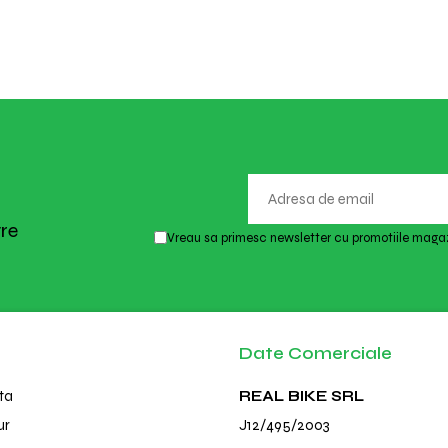
tre
Vreau sa primesc newsletter cu promotiile magaz
Date Comerciale
ta
REAL BIKE SRL
ur
J12/495/2003