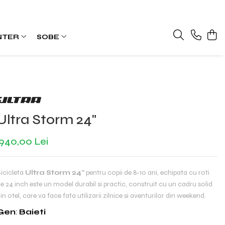
NTER
SOBE
Ultra Storm 24"
940,00 Lei
icicleta
Ultra Storm 24"
pentru copii de 8-10 ani, echipata cu roti
e 24 inch este un model durabil si practic, construit cu un cadru solid
in otel, care va face fata utilizarii zilnice si aventurilor din weekend.
Gen
:
Baieti