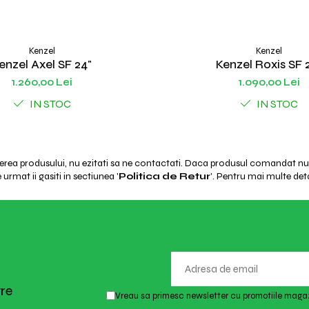
Kenzel
Kenzel
enzel Axel SF 24"
Kenzel Roxis SF 
1.260,00 Lei
1.090,00 Lei
IN STOC
IN STOC
ierea produsului, nu ezitati sa ne contactati. Daca produsul comandat nu e
urmat ii gasiti in sectiunea '
Politica de Retur
'. Pentru mai multe deta
tre
Vreau sa primesc newsletter cu promotiile magaz