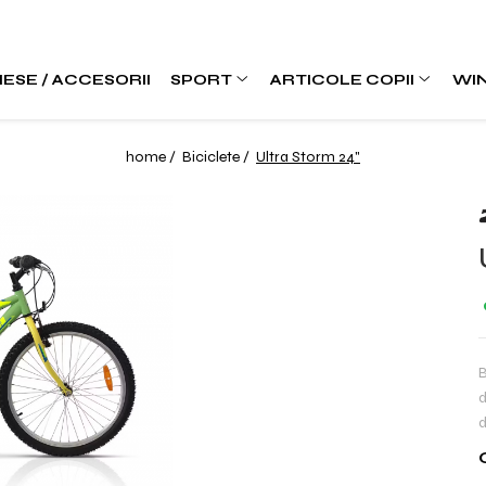
IESE / ACCESORII
SPORT
ARTICOLE COPII
WI
home /
Biciclete /
Ultra Storm 24"
B
d
d