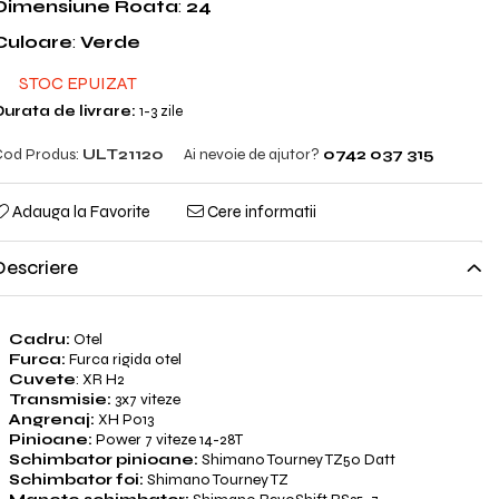
Dimensiune Roata
:
24
Culoare
:
Verde
STOC EPUIZAT
urata de livrare:
1-3 zile
od Produs:
ULT21120
Ai nevoie de ajutor?
0742 037 315
Adauga la Favorite
Cere informatii
Descriere
Cadru:
Otel
Furca:
Furca rigida otel
Cuvete
: XR H2
Transmisie:
3x7 viteze
Angrenaj:
XH P013
Pinioane:
Power 7 viteze 14-28T
Schimbator pinioane:
Shimano Tourney TZ50 Datt
Schimbator foi:
Shimano Tourney TZ