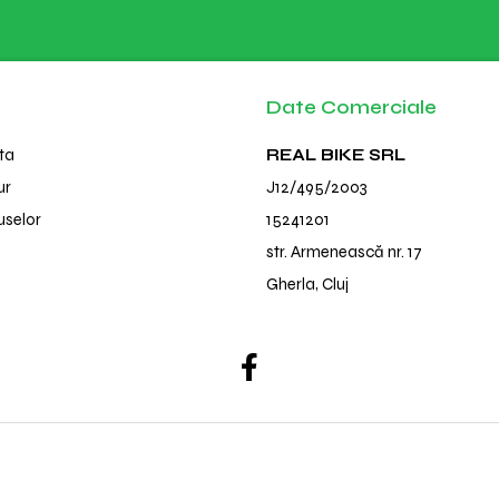
Date Comerciale
ta
REAL BIKE SRL
ur
J12/495/2003
uselor
15241201
str. Armenească nr. 17
Gherla, Cluj