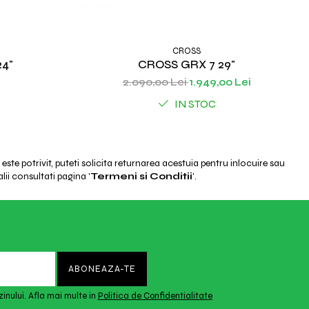
CROSS
24"
CROSS GRX 7 29"
2.090,00 Lei
1.949,00 Lei
IN STOC
ste potrivit, puteti solicita returnarea acestuia pentru inlocuire sau
lii consultati pagina '
Termeni si Conditii
'.
inului. Afla mai multe in
Politica de Confidentialitate