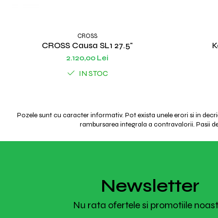
CROSS
CROSS Causa SL1 27.5"
K
2.120,00 Lei
IN STOC
Pozele sunt cu caracter informativ. Pot exista unele erori si in decr
rambursarea integrala a contravalorii. Pasii de 
Newsletter
Nu rata ofertele si promotiile noas