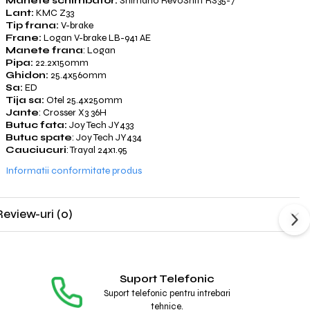
Manete schimbator:
Shimano RevoShift RS35-7
Lant:
KMC Z33
Tip frana:
V-brake
Frane:
Logan V-brake LB-941 AE
Manete frana
: Logan
Pipa:
22.2x150mm
Ghidon:
25.4x560mm
Sa:
ED
Tija sa:
Otel 25.4x250mm
Jante
: Crosser X3 36H
Butuc fata:
Joy Tech JY433
Butuc spate
: Joy Tech JY434
Cauciucuri
: Trayal 24x1.95
Informatii conformitate produs
Review-uri
(0)
Suport Telefonic
Suport telefonic pentru intrebari
tehnice.