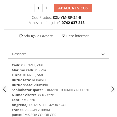
ADAUGA IN COS
Cod Produs:
KZL-YM-RF-24-B
Ai nevoie de ajutor?
0742 037 315
Adauga la Favorite
Cere informatii
Descriere
Cadru
: KENZEL, otel
Marime cadru:
38cm
Furca:
KENZEL, otel
Butuc fata:
Aluminiu
Butuc spate:
Aluminiu
Schimbator spate:
SHIMANO TOURNEY RD-TZ50
Numar viteze:
3 x 6 viteze
Lant:
KMC Z50
Angrenaj:
DETAI STEEL 42/34 / 24T
Frane:
SACCON V-BRAKE
Jante
: RMK SOA COLOR GBS