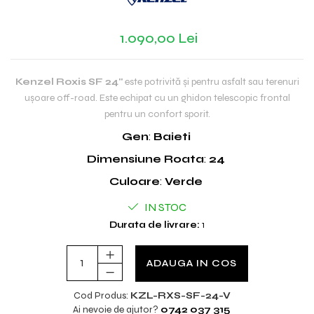
1.090,00 Lei
Kenzel Roxis SF 24"
este potrivită și pentru asfalt sau terenuri
ușoare off-road. Este echipat cu un ghidon telescopic frontal
pentru un confort sporit.
Gen
:
Baieti
Dimensiune Roata
:
24
Culoare
:
Verde
IN STOC
Durata de livrare:
1
ADAUGA IN COS
Cod Produs:
KZL-RXS-SF-24-V
Ai nevoie de ajutor?
0742 037 315