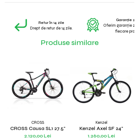
Garanție 2 A
Retur în 14 zile
Oferim garanție 2 a
Drept de retur de 14 zile.
fiecare produ
Produse similare
CROSS
Kenzel
CROSS Causa SL1 27.5"
Kenzel Axel SF 24"
2.120,00 Lei
1.260,00 Lei