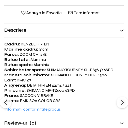
Adauga la Favorite
Cere informatii
Descriere
Cadru:
KENZEL HI-TEN
Marime cadru:
33cm
Furca:
ZOOM CH327E
Butuc fata:
Aluminiu
Butuc spate:
Aluminiu
Schimbator spate:
SHIMANO TOURNEY SL-RS36 3X6SPD
Maneta schimbator
: SHIMANO TOURNEY RD-TZ500
Lant:
KMC Z7
Angrenaj:
DETAI HI-TEN 42/34 / 24T
Pinioane:
SHIMANO MF-TZ500 6SPD
Frane:
SACCON V-BRAKE
Jante:
RMK SOA COLOR GBS
Informatii conformitate produs
Review-uri
(0)