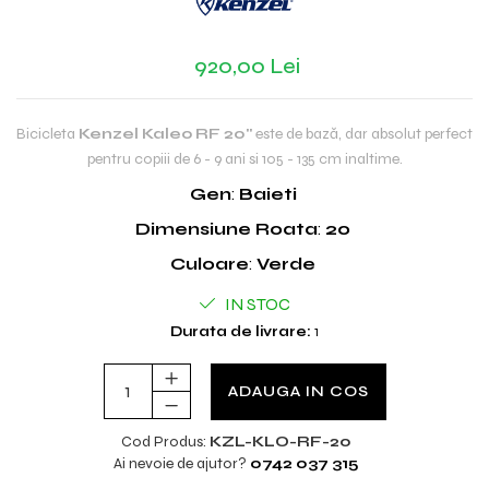
920,00 Lei
Bicicleta
Kenzel Kaleo RF 20"
este de bază, dar absolut perfect
pentru copiii de 6 - 9 ani si 105 - 135 cm inaltime.
Gen
:
Baieti
Dimensiune Roata
:
20
Culoare
:
Verde
IN STOC
Durata de livrare:
1
ADAUGA IN COS
Cod Produs:
KZL-KLO-RF-20
Ai nevoie de ajutor?
0742 037 315