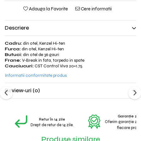
Adauga la Favorite
Cere informatii
Descriere
Cadru:
din otel, Kenzel Hi-ten
Furca:
din otel, Kenzel Hi-ten
Butuci:
din otel de 36 gauri
Frane:
V-Break in fata, torpedo in spate
Cauciucuri:
CST Control Viva 20×1.75
Informatii conformitate produs
Review-uri
(0)
Garanție 2 A
Retur în 14 zile
Oferim garanție 2 a
Drept de retur de 14 zile.
fiecare produ
Produse similare