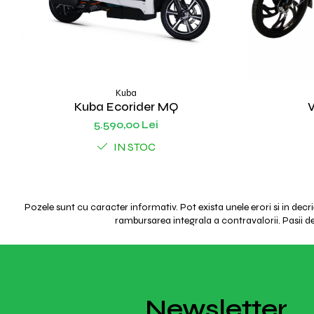
Kuba
Kuba Ecorider MQ
V
5.590,00 Lei
IN STOC
Pozele sunt cu caracter informativ. Pot exista unele erori si in decr
rambursarea integrala a contravalorii. Pasii de 
Newsletter