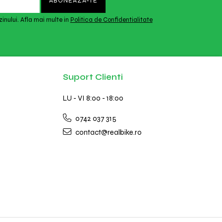
inului. Afla mai multe in
Politica de Confidentialitate
Suport Clienti
LU - VI 8:00 - 18:00
0742 037 315
contact@realbike.ro