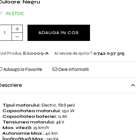
Culoare
:
Negru
IN STOC
ADAUGA IN COS
od Produs:
E00009-A
Ai nevoie de ajutor?
0742 037 315
Adauga la Favorite
Cere informatii
Descriere
Tipul motorului:
Electric, fără perii
Capacitatea motorului:
250 W
Capacitatea bateriei:
12 Ah
Tensiunea motorului:
48 V
Max. viteză:
25 km/h
Autonomie Max.:
40 km
Încărcătură Max.:
130 Kg