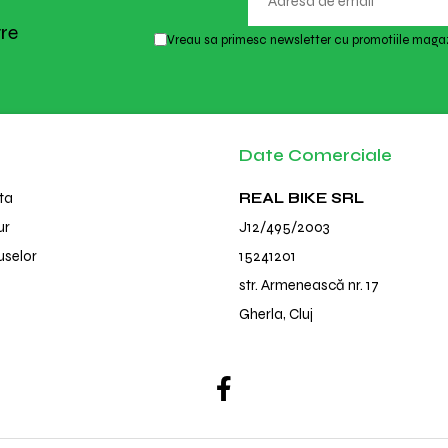
tre
Vreau sa primesc newsletter cu promotiile magaz
Date Comerciale
ta
REAL BIKE SRL
ur
J12/495/2003
uselor
15241201
str. Armenească nr. 17
Gherla, Cluj