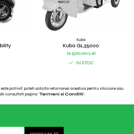
Kuba
ility
Kuba GL35000
12.500,00 Lei
IN STOC
ste potrivit, puteti solicita returnarea acestuia pentru inlocuire sau
lii consultati pagina '
Termeni si Conditii
'.