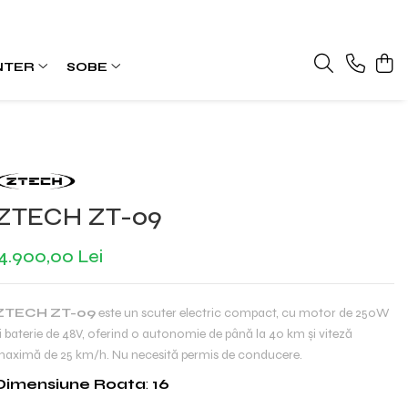
NTER
SOBE
ZTECH ZT-09
4.900,00 Lei
ZTECH ZT-09
este un scuter electric compact, cu motor de 250W
i baterie de 48V, oferind o autonomie de până la 40 km și viteză
aximă de 25 km/h. Nu necesită permis de conducere.
Dimensiune Roata
:
16