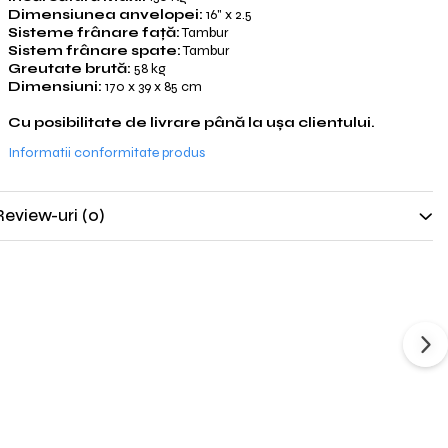
Dimensiunea anvelopei:
16" x 2.5
Sisteme frânare față:
Tambur
Sistem frânare spate:
Tambur
Greutate brută:
58 kg
Dimensiuni:
170 x 39 x 85 cm
Cu posibilitate de livrare până la ușa clientului.
Informatii conformitate produs
Review-uri
(0)