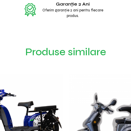
Garanție 2 Ani
Oferim garanție 2 ani pentru fiecare
produs.
Produse similare