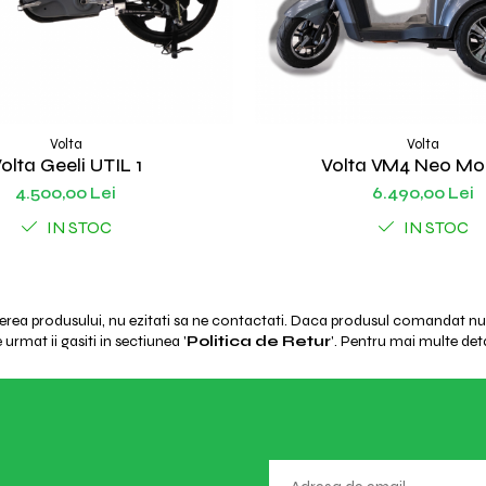
Volta
Volta
olta Geeli UTIL 1
Volta VM4 Neo Mob
4.500,00 Lei
6.490,00 Lei
IN STOC
IN STOC
ierea produsului, nu ezitati sa ne contactati. Daca produsul comandat nu e
urmat ii gasiti in sectiunea '
Politica de Retur
'. Pentru mai multe deta