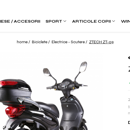
IESE / ACCESORII
SPORT
ARTICOLE COPII
WI
home /
Biciclete /
Electrice - Scutere /
ZTECH ZT-09
ș
m