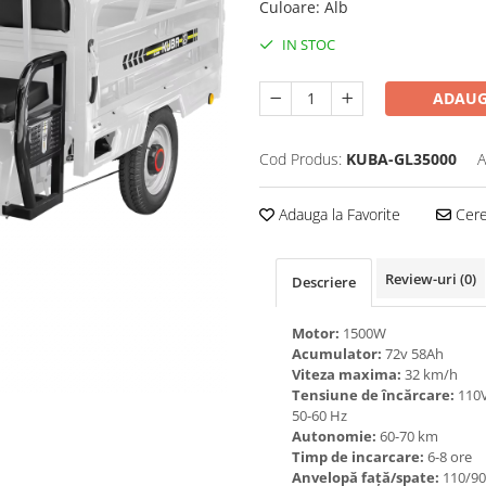
Culoare
:
Alb
IN STOC
ADAUG
Cod Produs:
KUBA-GL35000
A
Adauga la Favorite
Cere 
Review-uri
(0)
Descriere
Motor:
1500W
Acumulator:
72v 58Ah
Viteza maxima:
32 km/h
Tensiune de încărcare:
110
50-60 Hz
Autonomie:
60-70 km
Timp de incarcare:
6-8 ore
Anvelopă față/spate:
110/90