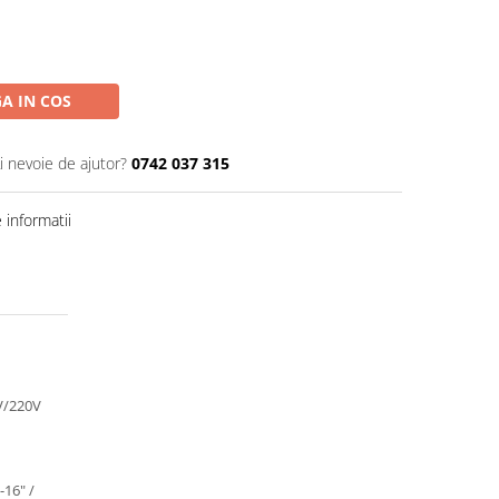
A IN COS
i nevoie de ajutor?
0742 037 315
informatii
V/220V
-16" /