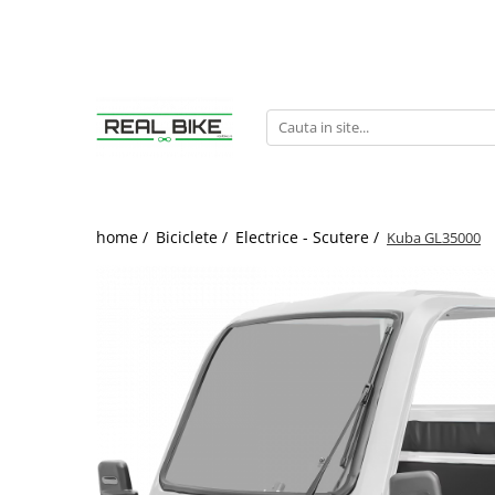
Biciclete
Sport
Articole copii
Winter
Sobe
MTB Hardtail 26"
Fitness
Tobogane
Sănii
Teracotă
MTB Hardtail 27.5"
Tractoare
MTB Hardtail 29"
Carturi
MTB Full Suspension
Triciclete
home /
Biciclete /
Electrice - Scutere /
Kuba GL35000
Trekking / Oraș
Diverse
Copii / Kids
Electrice - E-Bike
Electrice - Scutere