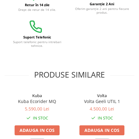
Garanție 2 Ani
Retur în 14 zile
Oferim garanție 2 ani pentru fiecare
Drept de retur de 14 zile.
produs.
Suport Telefonic
Suport telefonic pentru intrebari
tehnice.
PRODUSE SIMILARE
Kuba
Volta
Kuba Ecorider MQ
Volta Geeli UTIL 1
5.590,00 Lei
4.500,00 Lei
IN STOC
IN STOC
ADAUGA IN COS
ADAUGA IN COS