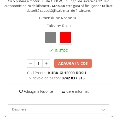
Cu o putere a motorului de 1500 W, un unghi de urcare de 12° și o
autonomie de 70 de kilometri,
GL15000
este gata să fie ușor de utilizat
datorită capacității sale mari de încărcare.
Dimensiune Roata
:
16
Culoare
: Rosu
IN STOC
ADAUGA IN COS
Cod Produs:
KUBA-GL15000-ROSU
Ai nevoie de ajutor?
0742 037 315
Adauga la Favorite
Cere informatii
Descriere