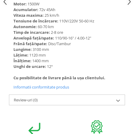
Motor:
1500W
Acumulator:
72v 45Ah
Viteza maxima:
25 km/h
Tensiune de încărcare:
110V/220V 50-60 Hz
Autonomie:
60-70 km
Timp de incarcare:
2-8 ore
Anvelopă față/spate:
110/90-16" / 4.00-12"
Frână față/spate:
Disc/Tambur
Lungime:
3100 mm
Lăţime:
1120 mm
Înălţime:
1400 mm
Unghi de urcare:
12°
Cu posibilitate de livrare până la ușa clientului.
Informatii conformitate produs
Review-uri
(0)