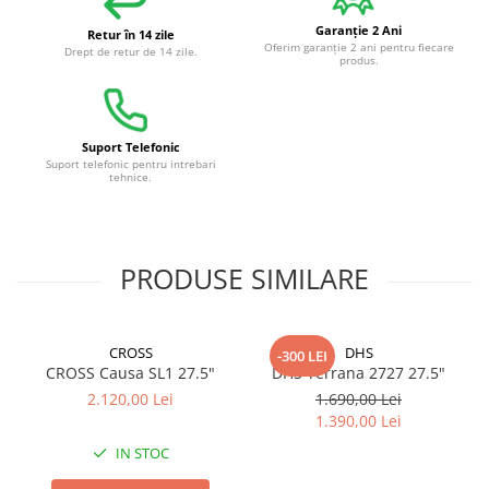
Garanție 2 Ani
Retur în 14 zile
Oferim garanție 2 ani pentru fiecare
Drept de retur de 14 zile.
produs.
Suport Telefonic
Suport telefonic pentru intrebari
tehnice.
PRODUSE SIMILARE
CROSS
DHS
-300 LEI
CROSS Causa SL1 27.5"
DHS Terrana 2727 27.5"
2.120,00 Lei
1.690,00 Lei
1.390,00 Lei
IN STOC