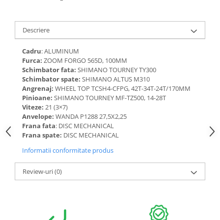
Descriere
Cadru
: ALUMINUM
Furca:
ZOOM FORGO 565D, 100MM
Schimbator fata:
SHIMANO TOURNEY TY300
Schimbator spate:
SHIMANO ALTUS M310
Angrenaj:
WHEEL TOP TCSH4-CFPG, 42T-34T-24T/170MM
Pinioane:
SHIMANO TOURNEY MF-TZ500, 14-28T
Viteze:
21 (3×7)
Anvelope:
WANDA P1288 27,5X2,25
Frana fata
: DISC MECHANICAL
Frana spate:
DISC MECHANICAL
Informatii conformitate produs
Review-uri
(0)