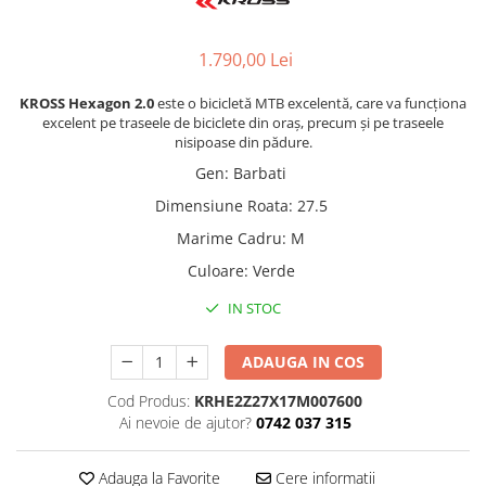
1.790,00 Lei
KROSS Hexagon 2.0
este o bicicletă MTB excelentă, care va funcționa
excelent pe traseele de biciclete din oraș, precum și pe traseele
nisipoase din pădure.
Gen
:
Barbati
Dimensiune Roata
:
27.5
Marime Cadru
:
M
Culoare
:
Verde
IN STOC
ADAUGA IN COS
Cod Produs:
KRHE2Z27X17M007600
Ai nevoie de ajutor?
0742 037 315
Adauga la Favorite
Cere informatii