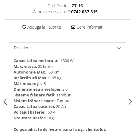
Cod Produs:
ZT-16
Ai nevoie de ajutor?
0742 037 315
Adauga la Favorite
Cere informatii
Descriere
Capacitatea motorului:
1300 W
Max. viteză:
25 km/h
Autonomie Max.:
50 Km
Încărcătură Max.:
105 Kg
Mărimea roții:
8"
Dimensiunea anvelopei:
3.0
Sisteme frânare față:
Tambur
Sistem frânare spate:
Tambur
Capacitatea bateriei:
20 Ah
Voltajul bateriei:
60 V
Greutate netă:
93 Kg
Cu posibilitate de livrare până la ușa clientului.