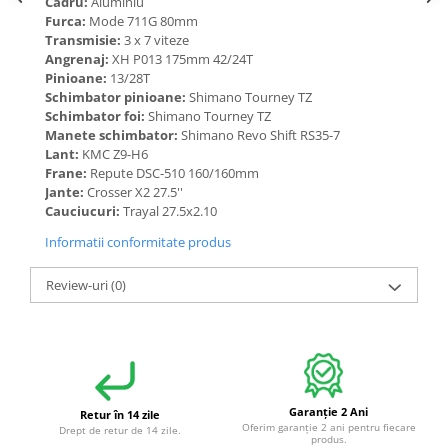
Cadru:
Aluminiu
Furca:
Mode 711G 80mm
Transmisie:
3 x 7 viteze
Angrenaj:
XH P013 175mm 42/24T
Pinioane:
13/28T
Schimbator pinioane:
Shimano Tourney TZ
Schimbator foi:
Shimano Tourney TZ
Manete schimbator:
Shimano Revo Shift RS35-7
Lant:
KMC Z9-H6
Frane:
Repute DSC-510 160/160mm
Jante:
Crosser X2 27.5''
Cauciucuri:
Trayal 27.5x2.10
Informatii conformitate produs
Review-uri
(0)
Garanție 2 Ani
Retur în 14 zile
Oferim garanție 2 ani pentru fiecare
Drept de retur de 14 zile.
produs.