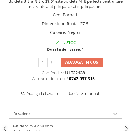
Bicicleta
Ultra Nitro 27.5"
este bicicleta MTB perfecta pentru ture
relaxante atat prin parc, cat si prin padure.
Gen
:
Barbati
Dimensiune Roata
:
27.5
Culoare
:
Negru
IN STOC
Durata de livrare:
1
ADAUGA IN COS
Cod Produs:
ULT22128
Ai nevoie de ajutor?
0742 037 315
Adauga la Favorite
Cere informatii
Descriere
Ghidon:
25.4 x 680mm