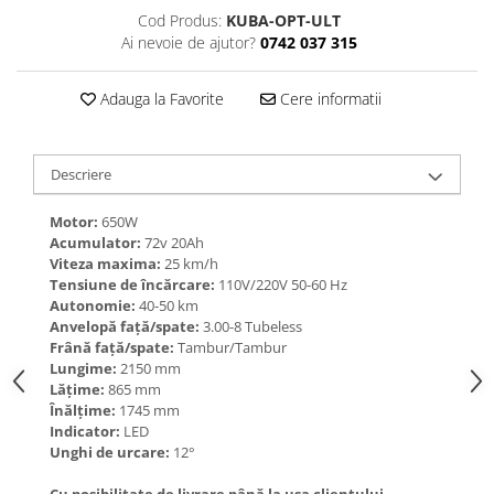
Cod Produs:
KUBA-OPT-ULT
Ai nevoie de ajutor?
0742 037 315
Adauga la Favorite
Cere informatii
Descriere
Motor:
650W
Acumulator:
72v 20Ah
Viteza maxima:
25 km/h
Tensiune de încărcare:
110V/220V 50-60 Hz
Autonomie:
40-50 km
Anvelopă față/spate:
3.00-8 Tubeless
Frână față/spate:
Tambur/Tambur
Lungime:
2150 mm
Lăţime:
865 mm
Înălţime:
1745 mm
Indicator:
LED
Unghi de urcare:
12°
Cu posibilitate de livrare până la ușa clientului.