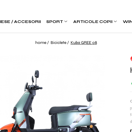
IESE / ACCESORII
SPORT
ARTICOLE COPII
WI
home /
Biciclete /
Kuba GREE 08
p
f
d