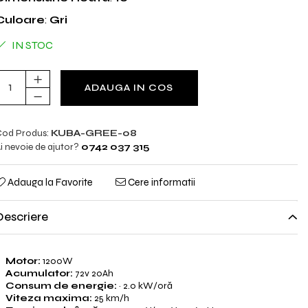
Culoare
:
Gri
IN STOC
ADAUGA IN COS
od Produs:
KUBA-GREE-08
i nevoie de ajutor?
0742 037 315
Adauga la Favorite
Cere informatii
Descriere
Motor:
1200W
Acumulator:
72v 20Ah
Consum de energie:
~ 2.0 kW/oră
Viteza maxima:
25 km/h