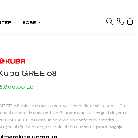
NTER
SOBE
Kuba GREE 08
6.800,00 Lei
GREE 08
este un model pe care vei fi nerăbdător să-l cunoști. Cu
anoul de bord de unde poți urmări toate detaliile, designul elegant al
arurilor,
GREE 08
este un companion confortabil datorită
esignului său compact, scaunului dublu și spațiului pentru bagaje.
Dimensiune Roata
:
10