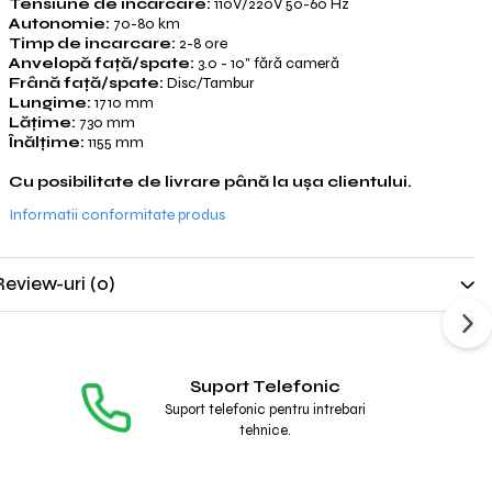
Tensiune de încărcare:
110V/220V 50-60 Hz
Autonomie:
70-80 km
Timp de incarcare:
2-8 ore
Anvelopă față/spate:
3.0 - 10" fără cameră
Frână față/spate:
Disc/Tambur
Lungime:
1710 mm
Lăţime:
730 mm
Înălţime:
1155 mm
Cu posibilitate de livrare până la ușa clientului.
Informatii conformitate produs
Review-uri
(0)
Suport Telefonic
Suport telefonic pentru intrebari
tehnice.