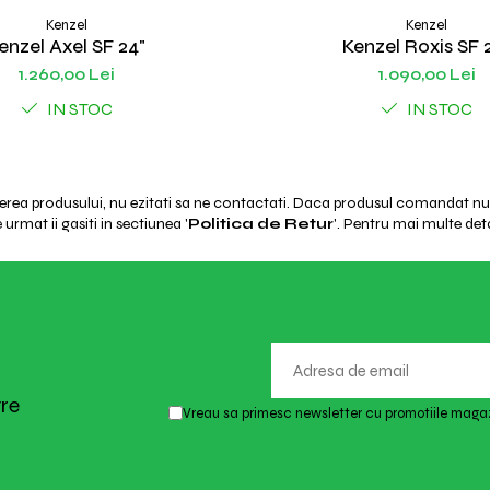
Kenzel
Kenzel
enzel Axel SF 24"
Kenzel Roxis SF 
1.260,00 Lei
1.090,00 Lei
IN STOC
IN STOC
ierea produsului, nu ezitati sa ne contactati. Daca produsul comandat nu e
urmat ii gasiti in sectiunea '
Politica de Retur
'. Pentru mai multe deta
tre
Vreau sa primesc newsletter cu promotiile magaz