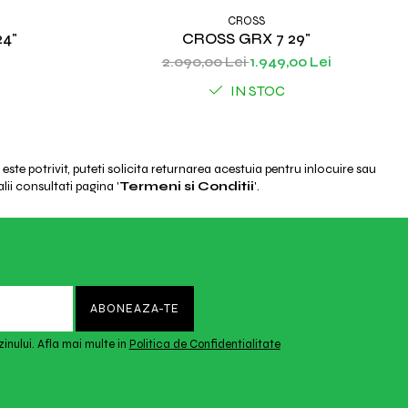
CROSS
24"
CROSS GRX 7 29"
2.090,00 Lei
1.949,00 Lei
IN STOC
ste potrivit, puteti solicita returnarea acestuia pentru inlocuire sau
lii consultati pagina '
Termeni si Conditii
'.
inului. Afla mai multe in
Politica de Confidentialitate