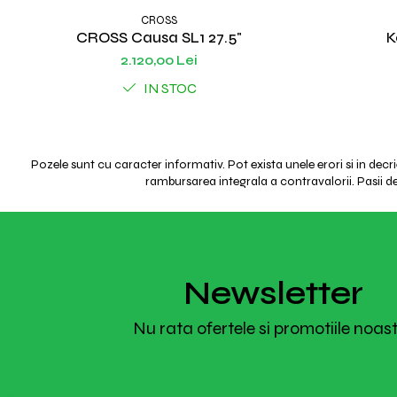
CROSS
CROSS Causa SL1 27.5"
K
2.120,00 Lei
IN STOC
Pozele sunt cu caracter informativ. Pot exista unele erori si in decr
rambursarea integrala a contravalorii. Pasii de 
Newsletter
Nu rata ofertele si promotiile noas