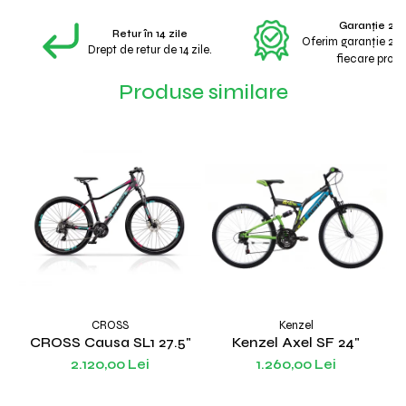
Garanție 2 A
Retur în 14 zile
Oferim garanție 2 a
Drept de retur de 14 zile.
fiecare produ
Produse similare
CROSS
Kenzel
CROSS Causa SL1 27.5"
Kenzel Axel SF 24"
2.120,00 Lei
1.260,00 Lei