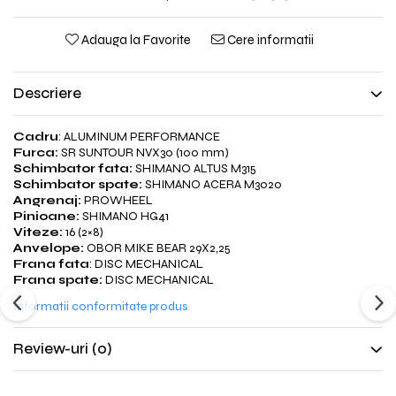
Adauga la Favorite
Cere informatii
Descriere
Cadru
: ALUMINUM PERFORMANCE
Furca:
SR SUNTOUR NVX30 (100 mm)
Schimbator fata:
SHIMANO ALTUS M315
Schimbator spate:
SHIMANO ACERA M3020
Angrenaj:
PROWHEEL
Pinioane:
SHIMANO HG41
Viteze:
16 (2×8)
Anvelope:
OBOR MIKE BEAR 29X2,25
Frana fata
: DISC MECHANICAL
Frana spate:
DISC MECHANICAL
Informatii conformitate produs
Review-uri
(0)