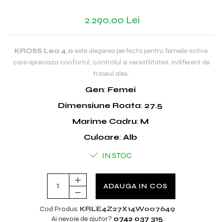
2.290,00 Lei
KROSS Lea 4.0
este alegerea perfecta pentru femeile active
care apreciaza confortul, controlul si versatilitatea, indiferent de
traseul ales.
Gen
:
Femei
Dimensiune Roata
:
27.5
Marime Cadru
:
M
Culoare
:
Alb
IN STOC
ADAUGA IN COS
Cod Produs:
KRLE4Z27X14W007649
Ai nevoie de ajutor?
0742 037 315