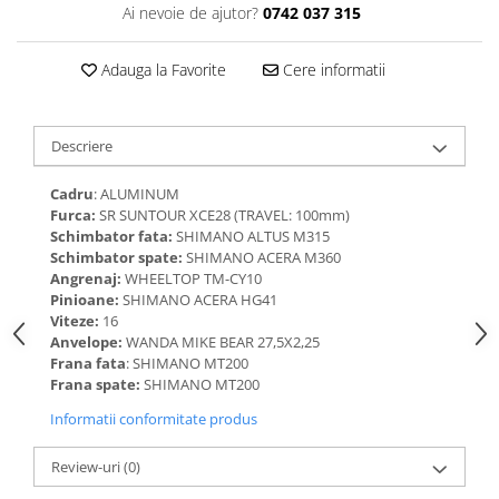
Ai nevoie de ajutor?
0742 037 315
Adauga la Favorite
Cere informatii
Descriere
Cadru
: ALUMINUM
Furca:
SR SUNTOUR XCE28 (TRAVEL: 100mm)
Schimbator fata:
SHIMANO ALTUS M315
Schimbator spate:
SHIMANO ACERA M360
Angrenaj:
WHEELTOP TM-CY10
Pinioane:
SHIMANO ACERA HG41
Viteze:
16
Anvelope:
WANDA MIKE BEAR 27,5X2,25
Frana fata
: SHIMANO MT200
Frana spate:
SHIMANO MT200
Informatii conformitate produs
Review-uri
(0)