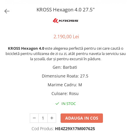
KROSS Hexagon 4.0 27.5"
2.190,00 Lei
KROSS Hexagon 4.0
este alegerea perfectă pentru cei care caută o
bicicletă pentru utilizarea de zi cu zi, atât pentru naveta la serviciu sau
la școală, dar și pentru excursii în pădure.
Gen
:
Barbati
Dimensiune Roata
:
27.5
Marime Cadru
:
M
Culoare
:
Rosu
IN STOC
ADAUGA IN COS
Cod Produs:
HE4Z29X17M007625