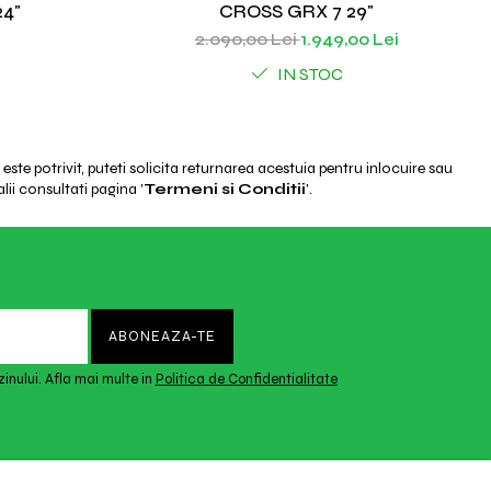
24"
CROSS GRX 7 29"
2.090,00 Lei
1.949,00 Lei
IN STOC
ste potrivit, puteti solicita returnarea acestuia pentru inlocuire sau
lii consultati pagina '
Termeni si Conditii
'.
inului. Afla mai multe in
Politica de Confidentialitate