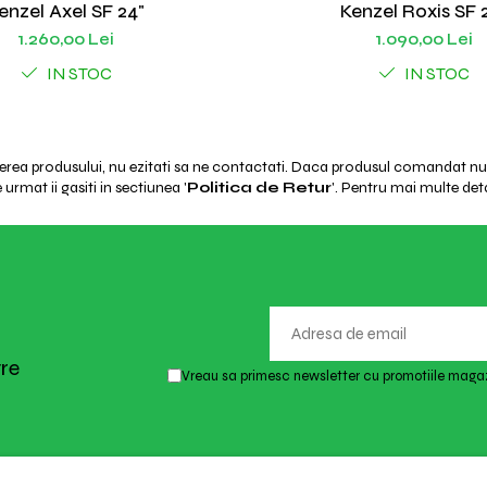
enzel Axel SF 24"
Kenzel Roxis SF 
1.260,00 Lei
1.090,00 Lei
IN STOC
IN STOC
ierea produsului, nu ezitati sa ne contactati. Daca produsul comandat nu e
urmat ii gasiti in sectiunea '
Politica de Retur
'. Pentru mai multe deta
tre
Vreau sa primesc newsletter cu promotiile magaz