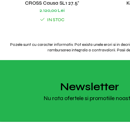
CROSS Causa SL1 27.5"
K
2.120,00 Lei
IN STOC
Pozele sunt cu caracter informativ. Pot exista unele erori si in decr
rambursarea integrala a contravalorii. Pasii de 
Newsletter
Nu rata ofertele si promotiile noas