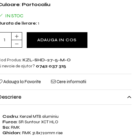
Culoare
:
Portocaliu
IN STOC
urata de livrare:
1
ADAUGA IN COS
od Produs:
KZL-SHD-27-5-M-O
i nevoie de ajutor?
0742 037 315
Adauga la Favorite
Cere informatii
Descriere
Cadru
: Kenzel MTB aluminiu
Furca
: SR Suntour XCT HLO
Sa:
RMK
Ghidon:
RMK 31.8x720mm rise