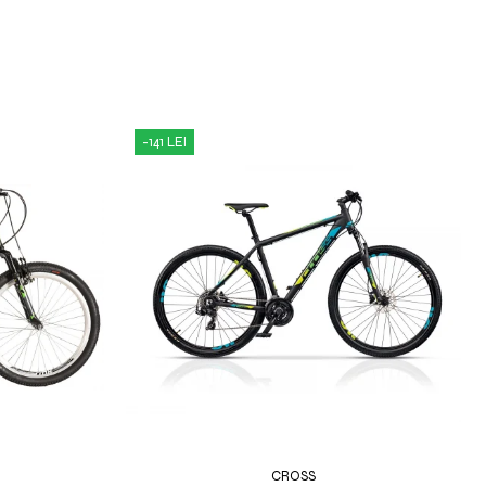
-141 LEI
CROSS