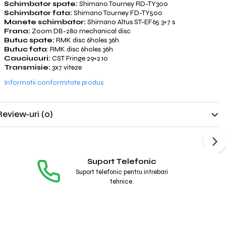
Schimbator spate:
Shimano Tourney RD-TY300
Schimbator fata:
Shimano Tourney FD-TY500
Manete schimbator:
Shimano Altus ST-EF65 3×7 s
Frana:
Zoom DB-280 mechanical disc
Butuc spate:
RMK disc 6holes 36h
Butuc fata
: RMK disc 6holes 36h
Cauciucuri:
CST Fringe 29×2.10
Transmisie:
3x7 viteze
Informatii conformitate produs
Review-uri
(0)
Suport Telefonic
Suport telefonic pentru intrebari
tehnice.