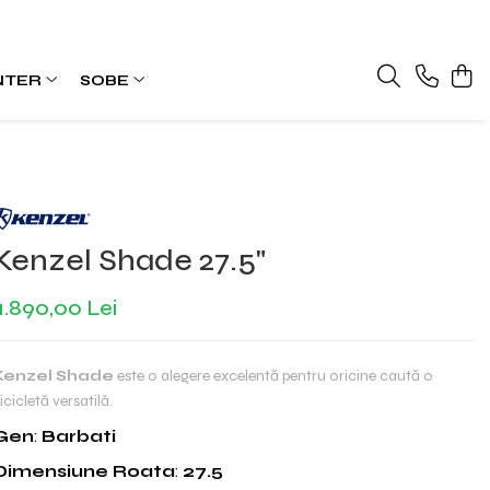
NTER
SOBE
Kenzel Shade 27.5"
1.890,00 Lei
Kenzel Shade
este o alegere excelentă pentru oricine caută o
icicletă versatilă.
Gen
:
Barbati
Dimensiune Roata
:
27.5