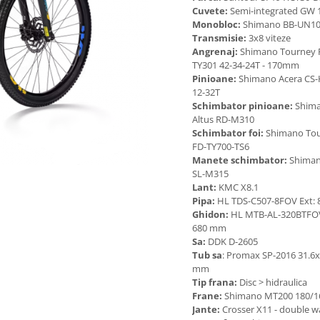
Cuvete:
Semi-integrated GW 
Monobloc:
Shimano BB-UN1
Transmisie:
3x8 viteze
Angrenaj:
Shimano Tourney 
TY301 42-34-24T - 170mm
Pinioane:
Shimano Acera CS
12-32T
Schimbator pinioane:
Shim
Altus RD-M310
Schimbator foi:
Shimano To
FD-TY700-TS6
Manete schimbator:
Shiman
SL-M315
Lant:
KMC X8.1
Pipa:
HL TDS-C507-8FOV Ext:
Ghidon:
HL MTB-AL-320BTFO
680 mm
Sa:
DDK D-2605
Tub sa
: Promax SP-2016 31.6
mm
Tip frana:
Disc > hidraulica
Frane:
Shimano MT200 180/
Jante:
Crosser X11 - double wa