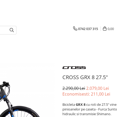
0742 037 315
0,00
CROSS GRX 8 27.5"
2.290,00 Lei
2.079,00 Lei
Economisesti:
211,00
Lei
Bicicleta
GRX 8
cu roti de 27.5" vi
pinioanelor pe caseta - Furca Sunt
hidraulic si transmisie Shimano.