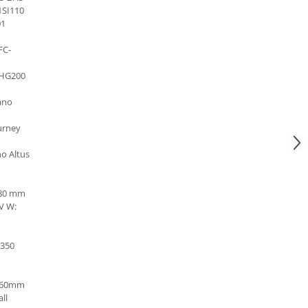
1SI110
01
FC-
-HG200
ano
urney
o Altus
 80 mm
V W:
x350
160mm
ll