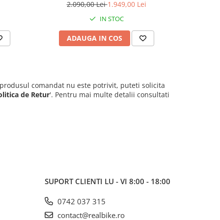
2.090,00 Lei
1.949,00 Lei
1.
IN STOC
ADAUGA IN COS
V
 produsul comandat nu este potrivit, puteti solicita
olitica de Retur
'. Pentru mai multe detalii consultati
SUPORT CLIENTI
LU - VI 8:00 - 18:00
0742 037 315
contact@realbike.ro