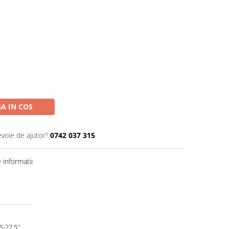
A IN COS
evoie de ajutor?
0742 037 315
informatii
-27.5''