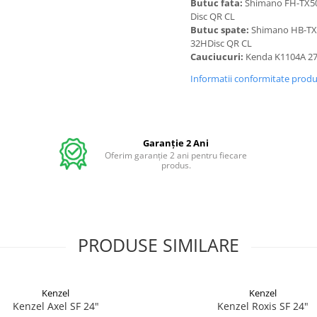
Butuc fata:
Shimano FH-TX5
Disc QR CL
Butuc spate:
Shimano HB-TX
32HDisc QR CL
Cauciucuri:
Kenda K1104A 27
Informatii conformitate prod
Garanție 2 Ani
Oferim garanție 2 ani pentru fiecare
produs.
PRODUSE SIMILARE
Kenzel
Kenzel
Kenzel Axel SF 24"
Kenzel Roxis SF 24"