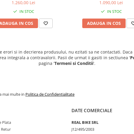
1.260,00 Lei
1.090,00 Lei
IN STOC
IN STOC
ADAUGA IN COS
ADAUGA IN COS
e erori si in decrierea produsului, nu ezitati sa ne contactati. Daca
 integrala a contravalorii. Pasii de urmat ii gasiti in sectiunea '
P
pagina '
Termeni si Conditii
'.
la mai multe in
Politica de Confidentialitate
DATE COMERCIALE
 Plata
REAL BIKE SRL
e Retur
J12/495/2003