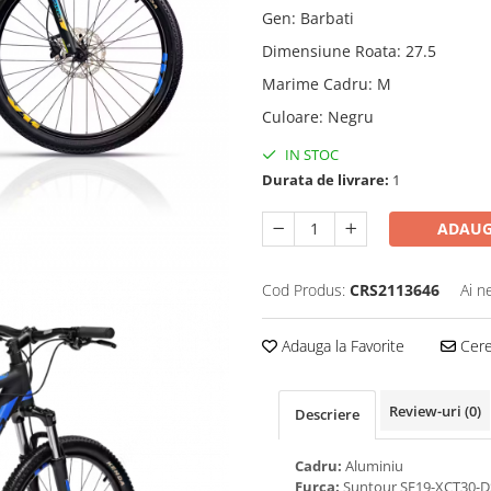
Gen
:
Barbati
Dimensiune Roata
:
27.5
Marime Cadru
:
M
Culoare
:
Negru
IN STOC
Durata de livrare:
1
ADAUG
Cod Produs:
CRS2113646
Ai n
Adauga la Favorite
Cere 
Review-uri
(0)
Descriere
Cadru:
Aluminiu
Furca:
Suntour SF19-XCT30-DS