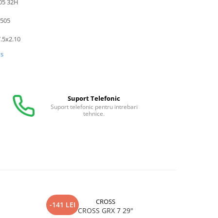
05 32H
505
.5x2.10
us
Suport Telefonic
Suport telefonic pentru intrebari
tehnice.
CROSS
-141 LEI
-300 LEI
CROSS GRX 7 29"
DH