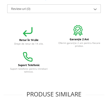
Review-uri
(0)
Garanție 2 Ani
Retur în 14 zile
Oferim garanție 2 ani pentru fiecare
Drept de retur de 14 zile.
produs.
Suport Telefonic
Suport telefonic pentru intrebari
tehnice.
PRODUSE SIMILARE