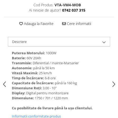
Cod Produs:
VTA-VM4-MOB
Ai nevoie de ajutor?
0742 037 315
Adauga la Favorite
Cere informatii
Descriere
Puterea Motorului:
1000W
Baterie:
60V 20Ah
Transmisie:
Diferential / Inainte-Marsarier
Autonomie:
până la 50 km
Viteză Maximă:
25 km/h
Timp de Încărcare:
6-8 ore
Capacitate de Încărcare:
până la 160 kg
Dimensiune Roți:
3.00 - 10"
Display:
Digital pentru monitorizare
Dimensiune:
1750 / 701 / 1220 mm
Cu posibilitate de livrare până la ușa clientului.
Informatii conformitate produs