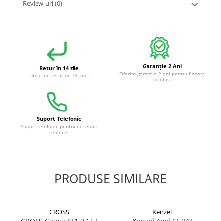
Review-uri
(0)
Garanție 2 Ani
Retur în 14 zile
Oferim garanție 2 ani pentru fiecare
Drept de retur de 14 zile.
produs.
Suport Telefonic
Suport telefonic pentru intrebari
tehnice.
PRODUSE SIMILARE
CROSS
Kenzel
CROSS Causa SL1 27.5"
Kenzel Axel SF 24"