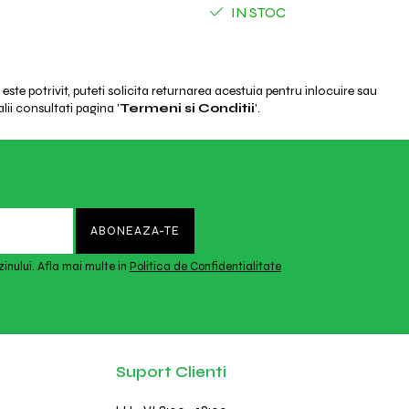
IN STOC
ste potrivit, puteti solicita returnarea acestuia pentru inlocuire sau
lii consultati pagina '
Termeni si Conditii
'.
inului. Afla mai multe in
Politica de Confidentialitate
Suport Clienti