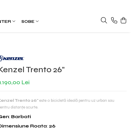
NTER
SOBE
Kenzel Trento 26"
1.190,00 Lei
Kenzel Trento 26"
este o bicicletă ideală pentru uz urban sau
entru distanțe scurte.
Gen
:
Barbati
Dimensiune Roata
:
26