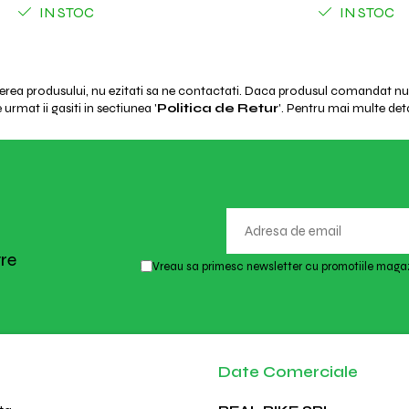
IN STOC
IN STOC
ierea produsului, nu ezitati sa ne contactati. Daca produsul comandat nu e
urmat ii gasiti in sectiunea '
Politica de Retur
'. Pentru mai multe deta
tre
Vreau sa primesc newsletter cu promotiile magaz
Date Comerciale