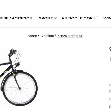
IESE / ACCESORII
SPORT
ARTICOLE COPII
WI
home /
Biciclete /
Kenzel Trento 26"
p