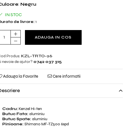
Culoare
:
Negru
IN STOC
urata de livrare:
1
ADAUGA IN COS
od Produs:
KZL-TRTO-26
i nevoie de ajutor?
0742 037 315
Adauga la Favorite
Cere informatii
Descriere
Cadru:
Kenzel Hi-ten
Butuc Fata:
aluminiu
Butuc Spate:
aluminiu
Pinioane:
Shimano MF-TZ500 6spd