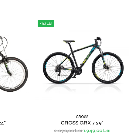
-141 LEI
CROSS
24"
CROSS GRX 7 29"
2.090,00 Lei
1.949,00 Lei