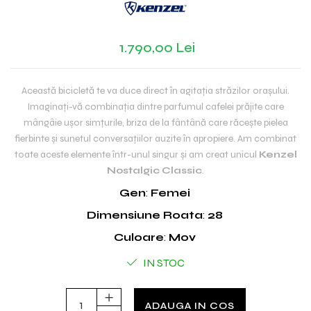
1.790,00 Lei
Această bicicletă te va duce direct în agitația străzilor orașului.
Imaginați-vă combinația dintre parfumul cafelei prăjite care
mângâie ușor simțurile, briza de la fântână care răcește pielea
fierbinte și sunetul conversațiilor auzite în apropiere. Am combinat
toate aceste elemente într-unul singur și am creat unicul
Kenzel
Nostalgic Classic
.
Gen
:
Femei
Dimensiune Roata
:
28
Culoare
:
Mov
IN STOC
ADAUGA IN COS