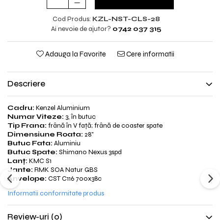
Cod Produs:
KZL-NST-CLS-28
Ai nevoie de ajutor?
0742 037 315
Adauga la Favorite
Cere informatii
Descriere
Cadru:
Kenzel Aluminium
Numar Viteze:
3, în butuc
Tip Frana:
frână în V față; frână de coaster spate
Dimensiune Roata:
28"
Butuc Fata:
Aluminiu
Butuc Spate:
Shimano Nexus 3spd
Lanț:
KMC S1
Jante:
RMK SOA Natur GBS
Anvelope:
CST C116 700x38c
Informatii conformitate produs
Review-uri
(0)