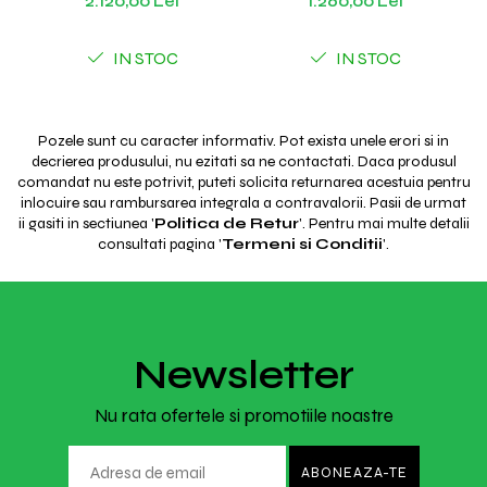
2.120,00 Lei
1.260,00 Lei
IN STOC
IN STOC
Pozele sunt cu caracter informativ. Pot exista unele erori si in
decrierea produsului, nu ezitati sa ne contactati. Daca produsul
comandat nu este potrivit, puteti solicita returnarea acestuia pentru
inlocuire sau rambursarea integrala a contravalorii. Pasii de urmat
ii gasiti in sectiunea '
Politica de Retur
'. Pentru mai multe detalii
consultati pagina '
Termeni si Conditii
'.
Newsletter
Nu rata ofertele si promotiile noastre