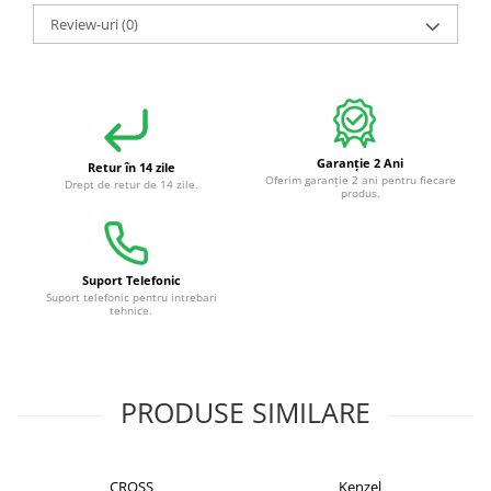
Review-uri
(0)
Garanție 2 Ani
Retur în 14 zile
Oferim garanție 2 ani pentru fiecare
Drept de retur de 14 zile.
produs.
Suport Telefonic
Suport telefonic pentru intrebari
tehnice.
PRODUSE SIMILARE
CROSS
Kenzel