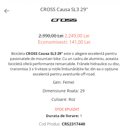
CROSS Causa SL3 29"
2.390,00 Lei
2.249,00 Lei
Economisesti:
141,00
Lei
Bicicleta
CROSS Causa SL3 29"
este o alegere excelentă pentru
pasionatele de mountain bike. Cu un cadru de aluminiu, aceasta
bicicletă oferă performanțe remarcabile. Frânele hidraulice cu disc,
transmisia 3 x 9 viteze și roțile îmbunătățite fac din ea o opțiune
excelentă pentru aventurile off-road.
Gen
:
Femei
Dimensiune Roata
:
29
Culoare
:
Roz
STOC EPUIZAT
Durata de livrare:
1
Cod Produs:
CRS2317440