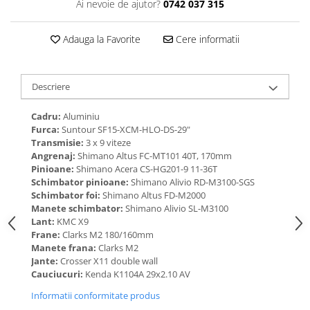
Ai nevoie de ajutor?
0742 037 315
Adauga la Favorite
Cere informatii
Descriere
Cadru:
Aluminiu
Furca:
Suntour SF15-XCM-HLO-DS-29"
Transmisie:
3 x 9 viteze
Angrenaj:
Shimano Altus FC-MT101 40T, 170mm
Pinioane:
Shimano Acera CS-HG201-9 11-36T
Schimbator pinioane:
Shimano Alivio RD-M3100-SGS
Schimbator foi:
Shimano Altus FD-M2000
Manete schimbator:
Shimano Alivio SL-M3100
Lant:
KMC X9
Frane:
Clarks M2 180/160mm
Manete frana:
Clarks M2
Jante:
Crosser X11 double wall
Cauciucuri:
Kenda K1104A 29x2.10 AV
Informatii conformitate produs