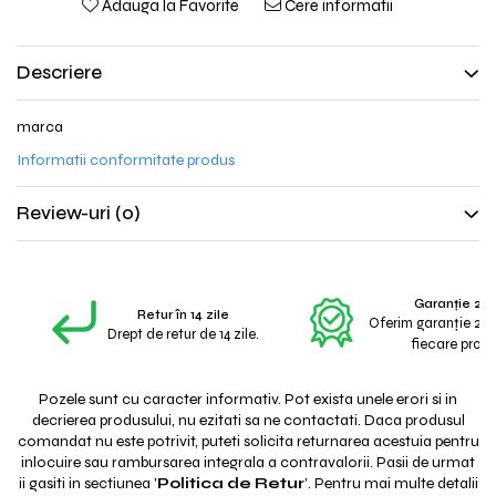
Adauga la Favorite
Cere informatii
Descriere
marca
Informatii conformitate produs
Review-uri
(0)
Garanție 2 A
Retur în 14 zile
Oferim garanție 2 a
Drept de retur de 14 zile.
fiecare produ
Pozele sunt cu caracter informativ. Pot exista unele erori si in
decrierea produsului, nu ezitati sa ne contactati. Daca produsul
comandat nu este potrivit, puteti solicita returnarea acestuia pentru
inlocuire sau rambursarea integrala a contravalorii. Pasii de urmat
ii gasiti in sectiunea '
Politica de Retur
'. Pentru mai multe detalii