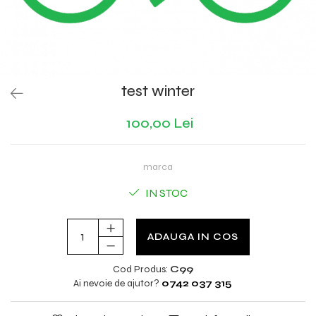
test winter
100,00 Lei
marca
IN STOC
ADAUGA IN COS
Cod Produs:
C99
Ai nevoie de ajutor?
0742 037 315