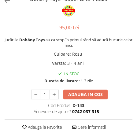
95,00 Lei
Jucăriile
Dohány Toys
au ca scop în primul rând să aducă bucurie celor
mici.
Culoare
:
Rosu
Varsta
:
3 - 4 ani
IN STOC
Durata de livrare:
1-3 zile
ADAUGA IN COS
Cod Produs:
D-143
Ai nevoie de ajutor?
0742 037 315
Adauga la Favorite
Cere informatii