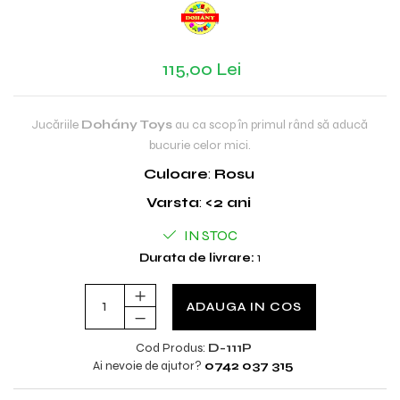
115,00 Lei
Jucăriile
Dohány Toys
au ca scop în primul rând să aducă
bucurie celor mici.
Culoare
:
Rosu
Varsta
:
<2 ani
IN STOC
Durata de livrare:
1
ADAUGA IN COS
Cod Produs:
D-111P
Ai nevoie de ajutor?
0742 037 315