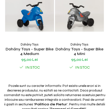
Dohány Toys
Dohány Toys
Dohány Toys - Super Bike
Dohány Toys - Super Bike
D
4 Medium
4 Mini
95,00 Lei
95,00 Lei
IN STOC
IN STOC
Pozele sunt cu caracter informativ. Pot exista unele erori si in
decrierea produsului, nu ezitati sa ne contactati. Daca produsul
comandat nu este potrivit, puteti solicita returnarea acestuia pentru
inlocuire sau rambursarea integrala a contravalorii. Pasii de urmat
ii gasiti in sectiunea '
Politica de Retur
'. Pentru mai multe detalii
consultati pagina '
Termeni si Conditii
'.