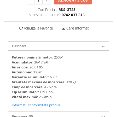
ADAUGA IN COS
Cod Produs:
RKS-GT25
Ai nevoie de ajutor?
0742 037 315
Adauga la Favorite
Cere informatii
Descriere
Putere nominală motor:
250W
Acumulator:
36V 7.8Ah
Anvelope:
20 x 1.95
Autonomie:
30 km
Garanție acumulator:
6 luni
Greutate maxima de incarcare:
120 kg
Timp de încărcare:
4 - 6 ore
Tip acumulator:
Litiu Ion
Viteză maximă:
25 km/h
Informatii conformitate produs
Review-uri
(0)