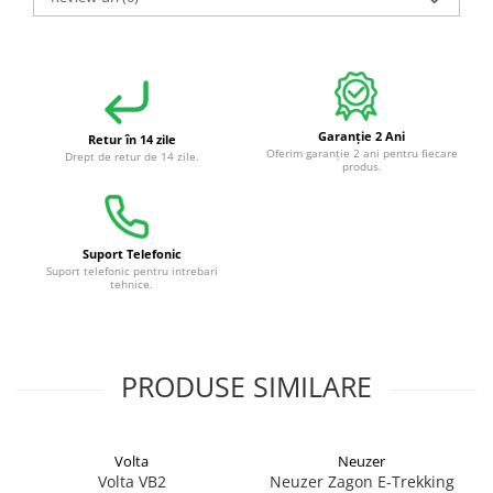
Garanție 2 Ani
Retur în 14 zile
Oferim garanție 2 ani pentru fiecare
Drept de retur de 14 zile.
produs.
Suport Telefonic
Suport telefonic pentru intrebari
tehnice.
PRODUSE SIMILARE
Volta
Neuzer
Volta VB2
Neuzer Zagon E-Trekking