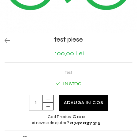
test piese
100,00 Lei
test
IN STOC
ADAUGA IN COS
Cod Produs:
C100
Ai nevoie de ajutor?
0742 037 315