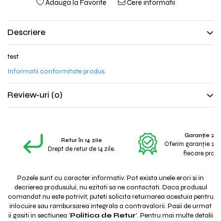
Adauga la Favorite
Cere informatii
Descriere
test
Informatii conformitate produs
Review-uri
(0)
Garanție 2 A
Retur în 14 zile
Oferim garanție 2 a
Drept de retur de 14 zile.
fiecare produ
Pozele sunt cu caracter informativ. Pot exista unele erori si in
decrierea produsului, nu ezitati sa ne contactati. Daca produsul
comandat nu este potrivit, puteti solicita returnarea acestuia pentru
inlocuire sau rambursarea integrala a contravalorii. Pasii de urmat
ii gasiti in sectiunea '
Politica de Retur
'. Pentru mai multe detalii