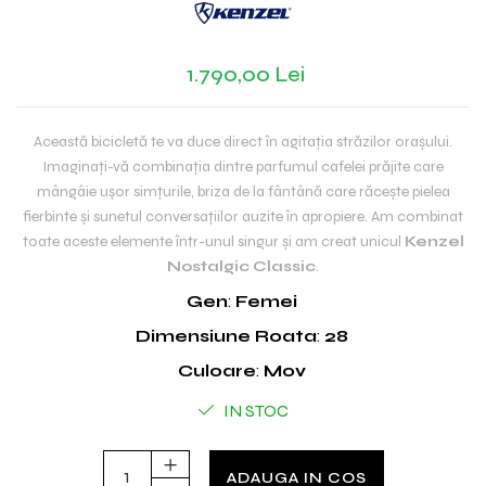
1.790,00 Lei
Această bicicletă te va duce direct în agitația străzilor orașului.
Imaginați-vă combinația dintre parfumul cafelei prăjite care
mângâie ușor simțurile, briza de la fântână care răcește pielea
fierbinte și sunetul conversațiilor auzite în apropiere. Am combinat
toate aceste elemente într-unul singur și am creat unicul
Kenzel
Nostalgic Classic
.
Gen
:
Femei
Dimensiune Roata
:
28
Culoare
:
Mov
IN STOC
ADAUGA IN COS