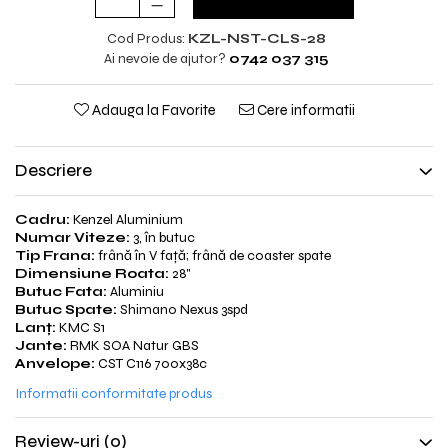
Cod Produs:
KZL-NST-CLS-28
Ai nevoie de ajutor?
0742 037 315
Adauga la Favorite
Cere informatii
Descriere
Cadru:
Kenzel Aluminium
Numar Viteze:
3, în butuc
Tip Frana:
frână în V față; frână de coaster spate
Dimensiune Roata:
28"
Butuc Fata:
Aluminiu
Butuc Spate:
Shimano Nexus 3spd
Lanț:
KMC S1
Jante:
RMK SOA Natur GBS
Anvelope:
CST C116 700x38c
Informatii conformitate produs
Review-uri
(0)