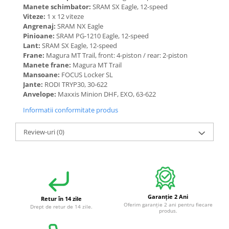
Manete schimbator:
SRAM SX Eagle, 12-speed
Viteze:
1 x 12 viteze
Angrenaj:
SRAM NX Eagle
Pinioane:
SRAM PG-1210 Eagle, 12-speed
Lant:
SRAM SX Eagle, 12-speed
Frane:
Magura MT Trail, front: 4-piston / rear: 2-piston
Manete frane:
Magura MT Trail
Mansoane:
FOCUS Locker SL
Jante:
RODI TRYP30, 30-622
Anvelope:
Maxxis Minion DHF, EXO, 63-622
Informatii conformitate produs
Review-uri
(0)
Garanție 2 Ani
Retur în 14 zile
Oferim garanție 2 ani pentru fiecare
Drept de retur de 14 zile.
produs.