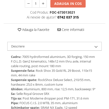
ADAUGA IN COS
Cod Produs:
FOC-673013021
Ai nevoie de ajutor?
0742 037 315
Adauga la Favorite
Cere informatii
Descriere
Cadru:
7005 hydroformed aluminium, 3D forging, 150 mm
F.O.L.D. Gen2 kinematics, 148x12 mm thru axle, internal
cable routing, post mount 180 mm
Suspensie fata:
Rock Shox 35 Gold RL 29 Boost, 110x15
mm, 44 mm rake
Suspensie spate:
RockShox Deluxe Select, 210/55 mm,
hardware: 25,0 x 8mm, custom tune
Ghidon:
Aluminium, 800 mm, rise: 12,5 mm, backsweep: 9°
Sa:
Selle Royal Groove SRX
Tija sa:
Post Moderne dropper post PM-171, 31.6 mm
Pipa:
FOCUS C.I.S. 2.0 MTB, 35 mm, aluminium
Schimbator spate:
SRAM NX Eagle, 12-speed