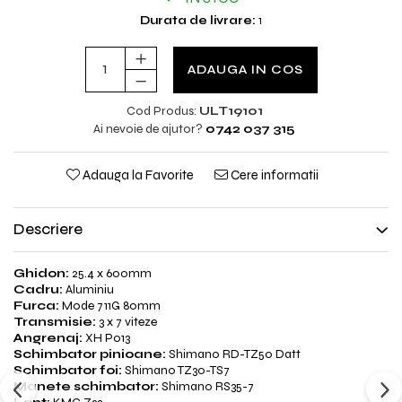
Durata de livrare:
1
ADAUGA IN COS
Cod Produs:
ULT19101
Ai nevoie de ajutor?
0742 037 315
Adauga la Favorite
Cere informatii
Descriere
Ghidon:
25.4 x 600mm
Cadru:
Aluminiu
Furca:
Mode 711G 80mm
Transmisie:
3 x 7 viteze
Angrenaj:
XH P013
Schimbator pinioane:
Shimano RD-TZ50 Datt
Schimbator foi:
Shimano TZ30-TS7
Manete schimbator:
Shimano RS35-7