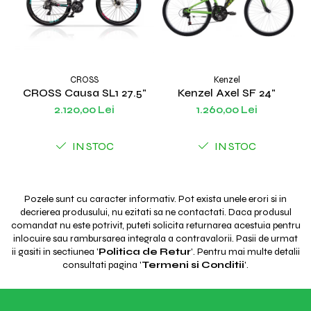
CROSS
Kenzel
CROSS Causa SL1 27.5"
Kenzel Axel SF 24"
2.120,00 Lei
1.260,00 Lei
IN STOC
IN STOC
Pozele sunt cu caracter informativ. Pot exista unele erori si in
decrierea produsului, nu ezitati sa ne contactati. Daca produsul
comandat nu este potrivit, puteti solicita returnarea acestuia pentru
inlocuire sau rambursarea integrala a contravalorii. Pasii de urmat
ii gasiti in sectiunea '
Politica de Retur
'. Pentru mai multe detalii
consultati pagina '
Termeni si Conditii
'.