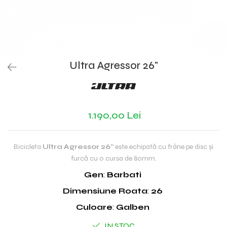
Ultra Agressor 26"
1.190,00 Lei
Bicicleta
Ultra Agressor 26"
este echipată cu frâne pe disc și
furcă cu o cursa de 80mm.
Gen
:
Barbati
Dimensiune Roata
:
26
Culoare
:
Galben
IN STOC