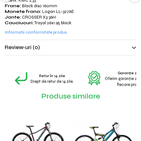
Lant:
KMC Z33
Frane:
Black disc 160mm
Manete frana:
Logan LL-327AE
Jante:
CROSSER X3 36H
Cauciucuri:
Trayal 26x1.95 black
Informatii conformitate produs
Review-uri
(0)
Garanție 2 A
Retur în 14 zile
Oferim garanție 2 a
Drept de retur de 14 zile.
fiecare produ
Produse similare