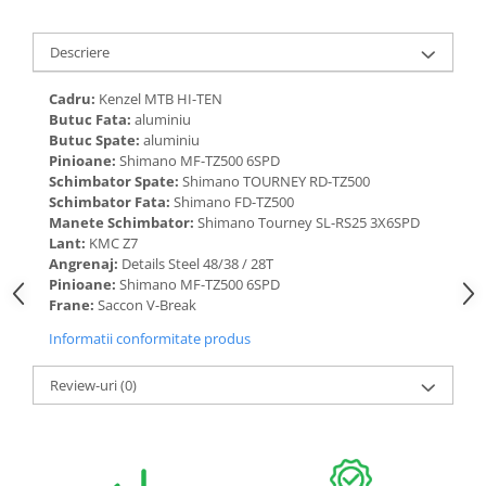
Descriere
Cadru:
Kenzel MTB HI-TEN
Butuc Fata:
aluminiu
Butuc Spate:
aluminiu
Pinioane:
Shimano MF-TZ500 6SPD
Schimbator Spate:
Shimano TOURNEY RD-TZ500
Schimbator Fata:
Shimano FD-TZ500
Manete Schimbator:
Shimano Tourney SL-RS25 3X6SPD
Lant:
KMC Z7
Angrenaj:
Details Steel 48/38 / 28T
Pinioane:
Shimano MF-TZ500 6SPD
Frane:
Saccon V-Break
Informatii conformitate produs
Review-uri
(0)