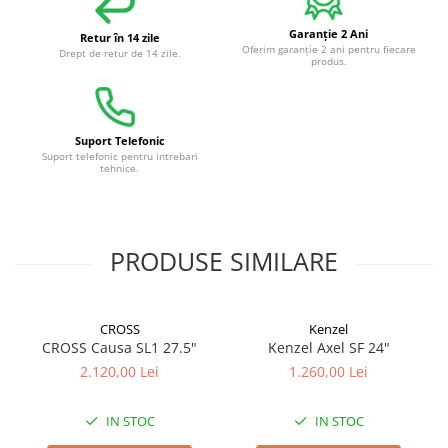
Garanție 2 Ani
Retur în 14 zile
Oferim garanție 2 ani pentru fiecare
Drept de retur de 14 zile.
produs.
Suport Telefonic
Suport telefonic pentru intrebari
tehnice.
PRODUSE SIMILARE
CROSS
Kenzel
CROSS Causa SL1 27.5"
Kenzel Axel SF 24"
2.120,00 Lei
1.260,00 Lei
IN STOC
IN STOC