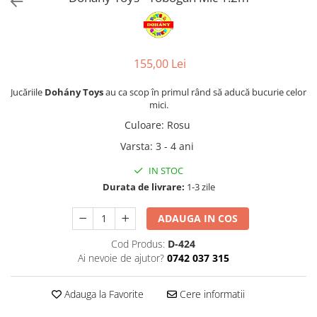
155,00 Lei
Jucăriile
Dohány Toys
au ca scop în primul rând să aducă bucurie celor
mici.
Culoare
:
Rosu
Varsta
:
3 - 4 ani
IN STOC
Durata de livrare:
1-3 zile
ADAUGA IN COS
Cod Produs:
D-424
Ai nevoie de ajutor?
0742 037 315
Adauga la Favorite
Cere informatii