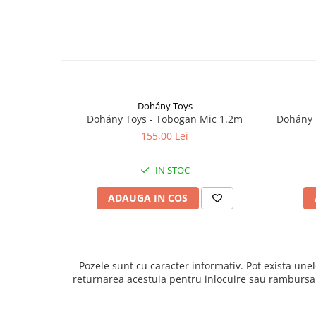
Dohány Toys
Dohány Toys - Tobogan Mic 1.2m
Dohány 
155,00 Lei
IN STOC
ADAUGA IN COS
Pozele sunt cu caracter informativ. Pot exista unel
returnarea acestuia pentru inlocuire sau rambursarea