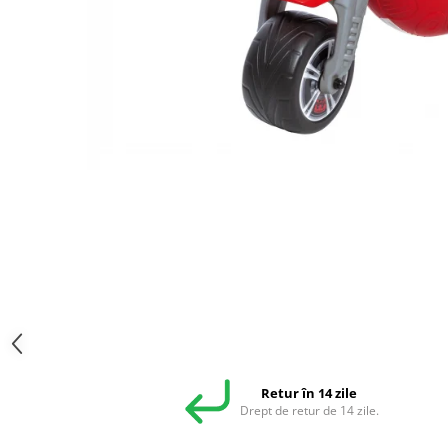
Retur în 14 zile
Drept de retur de 14 zile.