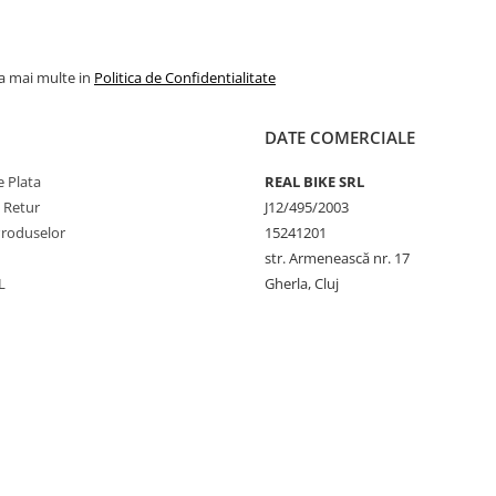
la mai multe in
Politica de Confidentialitate
DATE COMERCIALE
 Plata
REAL BIKE SRL
e Retur
J12/495/2003
Produselor
15241201
str. Armenească nr. 17
L
Gherla, Cluj