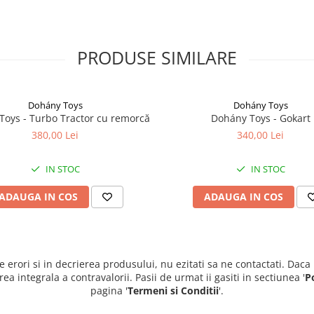
PRODUSE SIMILARE
Dohány Toys
Dohány Toys
Toys - Turbo Tractor cu remorcă
Dohány Toys - Gokart
380,00 Lei
340,00 Lei
IN STOC
IN STOC
ADAUGA IN COS
ADAUGA IN COS
e erori si in decrierea produsului, nu ezitati sa ne contactati. Daca
 integrala a contravalorii. Pasii de urmat ii gasiti in sectiunea '
P
pagina '
Termeni si Conditii
'.