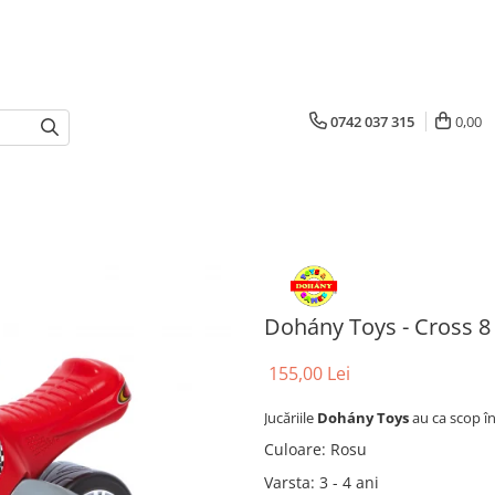
0742 037 315
0,00
Dohány Toys - Cross 8
155,00 Lei
Jucăriile
Dohány Toys
au ca scop în
Culoare
:
Rosu
Varsta
:
3 - 4 ani