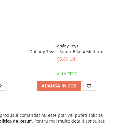
Dohány Toys
Dohány Toys - Super Bike 4 Medium
Dohány
95,00 Lei
IN STOC
ADAUGA IN COS
AD
 produsul comandat nu este potrivit, puteti solicita
olitica de Retur
'. Pentru mai multe detalii consultati