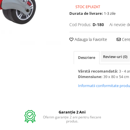
STOC EPUIZAT
Durata de livrare:
1-3 zile
Cod Produs:
D-180
Ai nevoie d
Adauga la Favorite
Cere 
Review-uri
(0)
Descriere
Vârstă recomandată:
3 - 4 a
Dimensiune:
39 x 80 x 54 cm
Informatii conformitate prod
Garanție 2 Ani
Oferim garanție 2 ani pentru fiecare
produs.