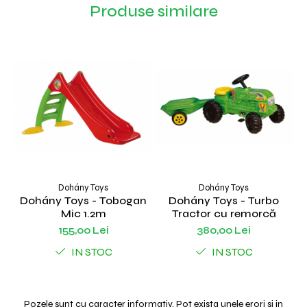
Produse similare
Dohány Toys
Dohány Toys
Dohány Toys - Tobogan
Dohány Toys - Turbo
Mic 1.2m
Tractor cu remorcă
155,00 Lei
380,00 Lei
IN STOC
IN STOC
Pozele sunt cu caracter informativ. Pot exista unele erori si in