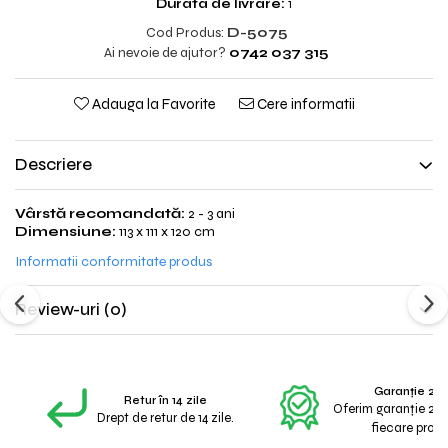
Durata de livrare:
1
Cod Produs:
D-5075
Ai nevoie de ajutor?
0742 037 315
Adauga la Favorite
Cere informatii
Descriere
Vârstă recomandată:
2 - 3 ani
Dimensiune:
113 x 111 x 120 cm
Informatii conformitate produs
Review-uri
(0)
Garanție 2 A
Retur în 14 zile
Oferim garanție 2 a
Drept de retur de 14 zile.
fiecare produ