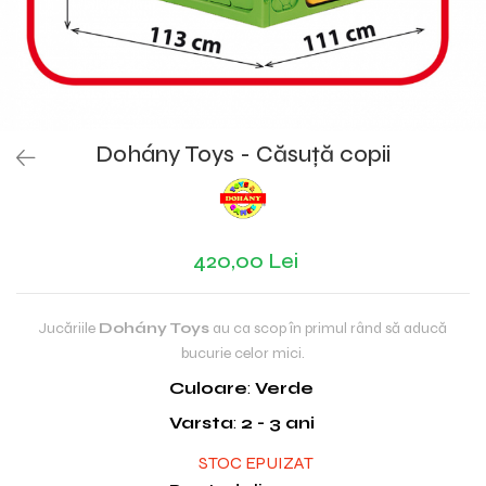
Dohány Toys - Căsuță copii
420,00 Lei
Jucăriile
Dohány Toys
au ca scop în primul rând să aducă
bucurie celor mici.
Culoare
:
Verde
Varsta
:
2 - 3 ani
STOC EPUIZAT