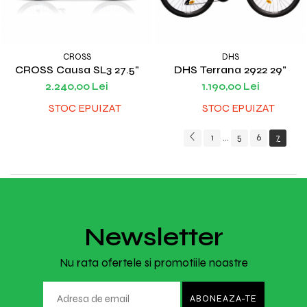
CROSS
DHS
CROSS Causa SL3 27.5"
DHS Terrana 2922 29"
2.240,00 Lei
1.190,00 Lei
STOC EPUIZAT
STOC EPUIZAT
1
5
6
7
...
Newsletter
Nu rata ofertele si promotiile noastre