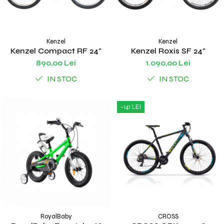
Kenzel
Kenzel
Kenzel Compact RF 24"
Kenzel Roxis SF 24"
890,00 Lei
1.090,00 Lei
IN STOC
IN STOC
-141 LEI
RoyalBaby
CROSS