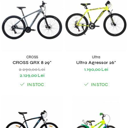
CROSS
Ultra
CROSS GRX 8 29"
Ultra Agressor 26"
2.290,00 Lei
1.190,00 Lei
2.129,00 Lei
IN STOC
IN STOC