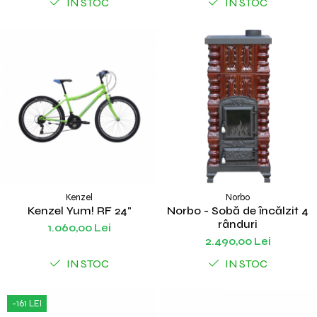
IN STOC
IN STOC
Kenzel
Norbo
Kenzel Yum! RF 24"
Norbo - Sobă de încălzit 4
rânduri
1.060,00 Lei
2.490,00 Lei
IN STOC
IN STOC
-161 LEI