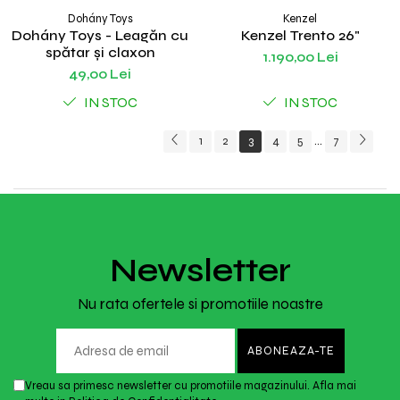
Dohány Toys
Kenzel
Dohány Toys - Leagăn cu
Kenzel Trento 26"
spătar și claxon
1.190,00 Lei
49,00 Lei
IN STOC
IN STOC
1
2
3
4
5
7
...
Newsletter
Nu rata ofertele si promotiile noastre
Vreau sa primesc newsletter cu promotiile magazinului. Afla mai