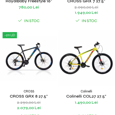
RoyalBaby Freestyle 16"
CROSS GRX 7 27.5"
780,00 Lei
2.090,00 Lei
1.949,00 Lei
IN STOC
IN STOC
-211 LEI
CROSS
Colinelli
CROSS GRX 8 27.5"
Colinelli COL27 27.5"
2.290,00 Lei
1.490,00 Lei
2.079,00 Lei